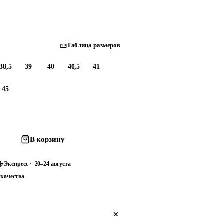
Таблица размеров
38,5
39
40
40,5
41
45
В корзину
Экспресс · 20–24 августа
 качества