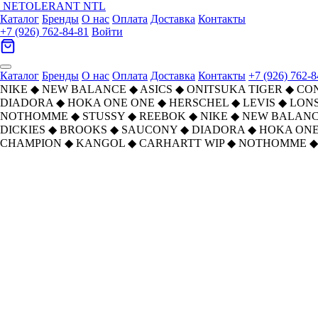
NETOLERANT
NTL
Каталог
Бренды
О нас
Оплата
Доставка
Контакты
+7 (926) 762-84-81
Войти
Каталог
Бренды
О нас
Оплата
Доставка
Контакты
+7 (926) 762-8
NIKE
◆
NEW BALANCE
◆
ASICS
◆
ONITSUKA TIGER
◆
CO
DIADORA
◆
HOKA ONE ONE
◆
HERSCHEL
◆
LEVIS
◆
LON
NOTHOMME
◆
STUSSY
◆
REEBOK
◆
NIKE
◆
NEW BALAN
DICKIES
◆
BROOKS
◆
SAUCONY
◆
DIADORA
◆
HOKA ONE
CHAMPION
◆
KANGOL
◆
CARHARTT WIP
◆
NOTHOMME
◆
Главная
›
ОБУВЬ
›
Кроссовки
›
Diadora
›
Diadora Устойчивая к истиранию низкая