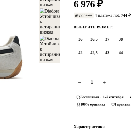
6 976 ₽
4 платежа по
1 744 ₽
ВЫБЕРИТЕ РАЗМЕР:
36
36,5
37
38
42
42,5
43
44
−
+
Бесплатная · 1–7 сентября
100% оригинал
Гарантия
Характеристики