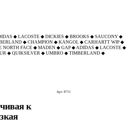
DIDAS
◆
LACOSTE
◆
DICKIES
◆
BROOKS
◆
SAUCONY
◆
MBERLAND
◆
CHAMPION
◆
KANGOL
◆
CARHARTT WIP
◆
E NORTH FACE
◆
MADEN
◆
GAP
◆
ADIDAS
◆
LACOSTE
◆
UR
◆
QUIKSILVER
◆
UMBRO
◆
TIMBERLAND
◆
Арт: 8711
йчивая к
зкая