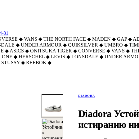
4-81
NVERSE
◆
VANS
◆
THE NORTH FACE
◆
MADEN
◆
GAP
◆
A
SDALE
◆
UNDER ARMOUR
◆
QUIKSILVER
◆
UMBRO
◆
TI
CE
◆
ASICS
◆
ONITSUKA TIGER
◆
CONVERSE
◆
VANS
◆
TH
 ONE
◆
HERSCHEL
◆
LEVIS
◆
LONSDALE
◆
UNDER ARMO
STUSSY
◆
REEBOK
◆
DIADORA
Diadora Усто
истиранию ни