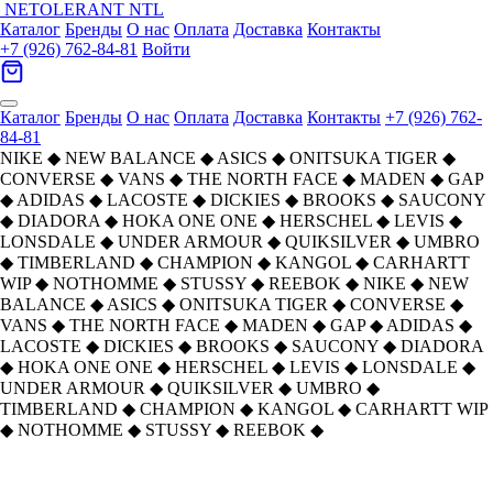
NETOLERANT
NTL
Каталог
Бренды
О нас
Оплата
Доставка
Контакты
+7 (926) 762-84-81
Войти
Каталог
Бренды
О нас
Оплата
Доставка
Контакты
+7 (926) 762-
84-81
NIKE
◆
NEW BALANCE
◆
ASICS
◆
ONITSUKA TIGER
◆
CONVERSE
◆
VANS
◆
THE NORTH FACE
◆
MADEN
◆
GAP
◆
ADIDAS
◆
LACOSTE
◆
DICKIES
◆
BROOKS
◆
SAUCONY
◆
DIADORA
◆
HOKA ONE ONE
◆
HERSCHEL
◆
LEVIS
◆
LONSDALE
◆
UNDER ARMOUR
◆
QUIKSILVER
◆
UMBRO
◆
TIMBERLAND
◆
CHAMPION
◆
KANGOL
◆
CARHARTT
WIP
◆
NOTHOMME
◆
STUSSY
◆
REEBOK
◆
NIKE
◆
NEW
BALANCE
◆
ASICS
◆
ONITSUKA TIGER
◆
CONVERSE
◆
VANS
◆
THE NORTH FACE
◆
MADEN
◆
GAP
◆
ADIDAS
◆
LACOSTE
◆
DICKIES
◆
BROOKS
◆
SAUCONY
◆
DIADORA
◆
HOKA ONE ONE
◆
HERSCHEL
◆
LEVIS
◆
LONSDALE
◆
UNDER ARMOUR
◆
QUIKSILVER
◆
UMBRO
◆
TIMBERLAND
◆
CHAMPION
◆
KANGOL
◆
CARHARTT WIP
◆
NOTHOMME
◆
STUSSY
◆
REEBOK
◆
Главная
›
ОДЕЖДА
›
Толстовки
›
GAP
›
GAP Унисекс Свитшоты