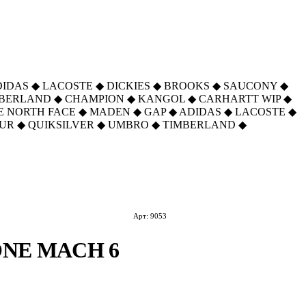
DIDAS
◆
LACOSTE
◆
DICKIES
◆
BROOKS
◆
SAUCONY
◆
MBERLAND
◆
CHAMPION
◆
KANGOL
◆
CARHARTT WIP
◆
E NORTH FACE
◆
MADEN
◆
GAP
◆
ADIDAS
◆
LACOSTE
◆
UR
◆
QUIKSILVER
◆
UMBRO
◆
TIMBERLAND
◆
Арт: 9053
NE MACH 6