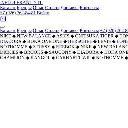
NETOLERANT
NTL
Каталог
Бренды
О нас
Оплата
Доставка
Контакты
+7 (926) 762-84-81
Войти
Каталог
Бренды
О нас
Оплата
Доставка
Контакты
+7 (926) 762-8
NIKE
◆
NEW BALANCE
◆
ASICS
◆
ONITSUKA TIGER
◆
CO
DIADORA
◆
HOKA ONE ONE
◆
HERSCHEL
◆
LEVIS
◆
LON
NOTHOMME
◆
STUSSY
◆
REEBOK
◆
NIKE
◆
NEW BALAN
DICKIES
◆
BROOKS
◆
SAUCONY
◆
DIADORA
◆
HOKA ONE
CHAMPION
◆
KANGOL
◆
CARHARTT WIP
◆
NOTHOMME
◆
Главная
›
ОБУВЬ
›
Кроссовки
›
HOKA ONE ONE
›
HOKA ONE ONE MACH 6