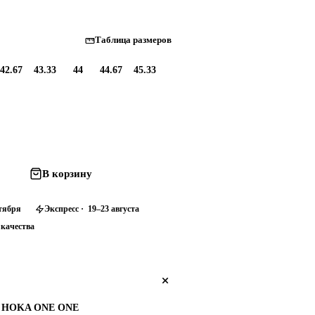
Таблица размеров
42.67
43.33
44
44.67
45.33
В корзину
нтября
Экспресс · 19–23 августа
 качества
HOKA ONE ONE