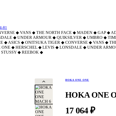
4-81
NVERSE
◆
VANS
◆
THE NORTH FACE
◆
MADEN
◆
GAP
◆
A
SDALE
◆
UNDER ARMOUR
◆
QUIKSILVER
◆
UMBRO
◆
TI
CE
◆
ASICS
◆
ONITSUKA TIGER
◆
CONVERSE
◆
VANS
◆
TH
 ONE
◆
HERSCHEL
◆
LEVIS
◆
LONSDALE
◆
UNDER ARMO
STUSSY
◆
REEBOK
◆
HOKA ONE ONE
HOKA ONE O
17 064 ₽