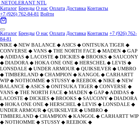
NETOLERANT
NTL
Каталог
Бренды
О нас
Оплата
Доставка
Контакты
+7 (926) 762-84-81
Войти
Каталог
Бренды
О нас
Оплата
Доставка
Контакты
+7 (926) 762-
84-81
NIKE
◆
NEW BALANCE
◆
ASICS
◆
ONITSUKA TIGER
◆
CONVERSE
◆
VANS
◆
THE NORTH FACE
◆
MADEN
◆
GAP
◆
ADIDAS
◆
LACOSTE
◆
DICKIES
◆
BROOKS
◆
SAUCONY
◆
DIADORA
◆
HOKA ONE ONE
◆
HERSCHEL
◆
LEVIS
◆
LONSDALE
◆
UNDER ARMOUR
◆
QUIKSILVER
◆
UMBRO
◆
TIMBERLAND
◆
CHAMPION
◆
KANGOL
◆
CARHARTT
WIP
◆
NOTHOMME
◆
STUSSY
◆
REEBOK
◆
NIKE
◆
NEW
BALANCE
◆
ASICS
◆
ONITSUKA TIGER
◆
CONVERSE
◆
VANS
◆
THE NORTH FACE
◆
MADEN
◆
GAP
◆
ADIDAS
◆
LACOSTE
◆
DICKIES
◆
BROOKS
◆
SAUCONY
◆
DIADORA
◆
HOKA ONE ONE
◆
HERSCHEL
◆
LEVIS
◆
LONSDALE
◆
UNDER ARMOUR
◆
QUIKSILVER
◆
UMBRO
◆
TIMBERLAND
◆
CHAMPION
◆
KANGOL
◆
CARHARTT WIP
◆
NOTHOMME
◆
STUSSY
◆
REEBOK
◆
KANGOL Смесовая шерсть
Главная
›
АКСЕССУАРЫ
›
Кепки
›
KANGOL
›
Бейсболка Унисекс