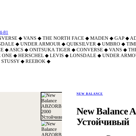
4-81
NVERSE
◆
VANS
◆
THE NORTH FACE
◆
MADEN
◆
GAP
◆
A
SDALE
◆
UNDER ARMOUR
◆
QUIKSILVER
◆
UMBRO
◆
TI
CE
◆
ASICS
◆
ONITSUKA TIGER
◆
CONVERSE
◆
VANS
◆
TH
 ONE
◆
HERSCHEL
◆
LEVIS
◆
LONSDALE
◆
UNDER ARMO
STUSSY
◆
REEBOK
◆
вый
NEW BALANCE
New Balance 
Устойчивый