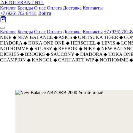
NETOLERANT
NTL
Каталог
Бренды
О нас
Оплата
Доставка
Контакты
+7 (926) 762-84-81
Войти
Каталог
Бренды
О нас
Оплата
Доставка
Контакты
+7 (926) 762-8
NIKE
◆
NEW BALANCE
◆
ASICS
◆
ONITSUKA TIGER
◆
CO
DIADORA
◆
HOKA ONE ONE
◆
HERSCHEL
◆
LEVIS
◆
LON
NOTHOMME
◆
STUSSY
◆
REEBOK
◆
NIKE
◆
NEW BALAN
DICKIES
◆
BROOKS
◆
SAUCONY
◆
DIADORA
◆
HOKA ONE
CHAMPION
◆
KANGOL
◆
CARHARTT WIP
◆
NOTHOMME
◆
Главная
›
ОБУВЬ
›
Кроссовки
›
New Balance
›
New Balance ABZORB 2000 Устойчи