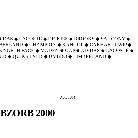
DIDAS
◆
LACOSTE
◆
DICKIES
◆
BROOKS
◆
SAUCONY
◆
MBERLAND
◆
CHAMPION
◆
KANGOL
◆
CARHARTT WIP
◆
E NORTH FACE
◆
MADEN
◆
GAP
◆
ADIDAS
◆
LACOSTE
◆
UR
◆
QUIKSILVER
◆
UMBRO
◆
TIMBERLAND
◆
Арт: 8284
ABZORB 2000