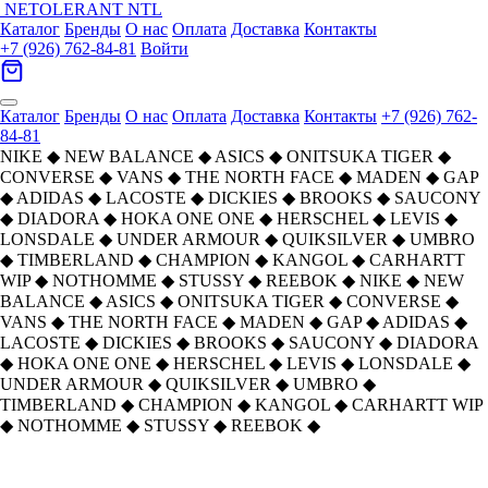
NETOLERANT
NTL
Каталог
Бренды
О нас
Оплата
Доставка
Контакты
+7 (926) 762-84-81
Войти
Каталог
Бренды
О нас
Оплата
Доставка
Контакты
+7 (926) 762-
84-81
NIKE
◆
NEW BALANCE
◆
ASICS
◆
ONITSUKA TIGER
◆
CONVERSE
◆
VANS
◆
THE NORTH FACE
◆
MADEN
◆
GAP
◆
ADIDAS
◆
LACOSTE
◆
DICKIES
◆
BROOKS
◆
SAUCONY
◆
DIADORA
◆
HOKA ONE ONE
◆
HERSCHEL
◆
LEVIS
◆
LONSDALE
◆
UNDER ARMOUR
◆
QUIKSILVER
◆
UMBRO
◆
TIMBERLAND
◆
CHAMPION
◆
KANGOL
◆
CARHARTT
WIP
◆
NOTHOMME
◆
STUSSY
◆
REEBOK
◆
NIKE
◆
NEW
BALANCE
◆
ASICS
◆
ONITSUKA TIGER
◆
CONVERSE
◆
VANS
◆
THE NORTH FACE
◆
MADEN
◆
GAP
◆
ADIDAS
◆
LACOSTE
◆
DICKIES
◆
BROOKS
◆
SAUCONY
◆
DIADORA
◆
HOKA ONE ONE
◆
HERSCHEL
◆
LEVIS
◆
LONSDALE
◆
UNDER ARMOUR
◆
QUIKSILVER
◆
UMBRO
◆
TIMBERLAND
◆
CHAMPION
◆
KANGOL
◆
CARHARTT WIP
◆
NOTHOMME
◆
STUSSY
◆
REEBOK
◆
Главная
›
ОБУВЬ
›
Кроссовки
›
New Balance
›
New Balance NB 1906R Текстиль