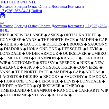
NETOLERANT
NTL
Каталог
Бренды
О нас
Оплата
Доставка
Контакты
+7 (926) 762-84-81
Войти
Каталог
Бренды
О нас
Оплата
Доставка
Контакты
+7 (926) 762-
84-81
NIKE
◆
NEW BALANCE
◆
ASICS
◆
ONITSUKA TIGER
◆
CONVERSE
◆
VANS
◆
THE NORTH FACE
◆
MADEN
◆
GAP
◆
ADIDAS
◆
LACOSTE
◆
DICKIES
◆
BROOKS
◆
SAUCONY
◆
DIADORA
◆
HOKA ONE ONE
◆
HERSCHEL
◆
LEVIS
◆
LONSDALE
◆
UNDER ARMOUR
◆
QUIKSILVER
◆
UMBRO
◆
TIMBERLAND
◆
CHAMPION
◆
KANGOL
◆
CARHARTT
WIP
◆
NOTHOMME
◆
STUSSY
◆
REEBOK
◆
NIKE
◆
NEW
BALANCE
◆
ASICS
◆
ONITSUKA TIGER
◆
CONVERSE
◆
VANS
◆
THE NORTH FACE
◆
MADEN
◆
GAP
◆
ADIDAS
◆
LACOSTE
◆
DICKIES
◆
BROOKS
◆
SAUCONY
◆
DIADORA
◆
HOKA ONE ONE
◆
HERSCHEL
◆
LEVIS
◆
LONSDALE
◆
UNDER ARMOUR
◆
QUIKSILVER
◆
UMBRO
◆
TIMBERLAND
◆
CHAMPION
◆
KANGOL
◆
CARHARTT WIP
◆
NOTHOMME
◆
STUSSY
◆
REEBOK
◆
Главная
›
ОБУВЬ
›
Кеды
›
New Balance
›
New Balance NB 480 Амортизация