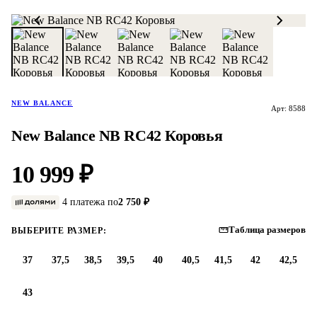
NEW BALANCE
Арт: 8588
New Balance NB RC42 Коровья
10 999 ₽
4 платежа по
2 750 ₽
Таблица размеров
ВЫБЕРИТЕ РАЗМЕР:
37
37,5
38,5
39,5
40
40,5
41,5
42
42,5
43