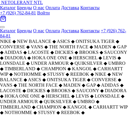
NETOLERANT
NTL
Каталог
Бренды
О нас
Оплата
Доставка
Контакты
+7 (926) 762-84-81
Войти
Каталог
Бренды
О нас
Оплата
Доставка
Контакты
+7 (926) 762-
84-81
NIKE
◆
NEW BALANCE
◆
ASICS
◆
ONITSUKA TIGER
◆
CONVERSE
◆
VANS
◆
THE NORTH FACE
◆
MADEN
◆
GAP
◆
ADIDAS
◆
LACOSTE
◆
DICKIES
◆
BROOKS
◆
SAUCONY
◆
DIADORA
◆
HOKA ONE ONE
◆
HERSCHEL
◆
LEVIS
◆
LONSDALE
◆
UNDER ARMOUR
◆
QUIKSILVER
◆
UMBRO
◆
TIMBERLAND
◆
CHAMPION
◆
KANGOL
◆
CARHARTT
WIP
◆
NOTHOMME
◆
STUSSY
◆
REEBOK
◆
NIKE
◆
NEW
BALANCE
◆
ASICS
◆
ONITSUKA TIGER
◆
CONVERSE
◆
VANS
◆
THE NORTH FACE
◆
MADEN
◆
GAP
◆
ADIDAS
◆
LACOSTE
◆
DICKIES
◆
BROOKS
◆
SAUCONY
◆
DIADORA
◆
HOKA ONE ONE
◆
HERSCHEL
◆
LEVIS
◆
LONSDALE
◆
UNDER ARMOUR
◆
QUIKSILVER
◆
UMBRO
◆
TIMBERLAND
◆
CHAMPION
◆
KANGOL
◆
CARHARTT WIP
◆
NOTHOMME
◆
STUSSY
◆
REEBOK
◆
Главная
›
ОБУВЬ
›
Кроссовки
›
New Balance
›
New Balance NB RC42 Коровья