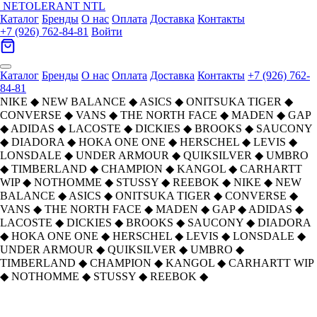
NETOLERANT
NTL
Каталог
Бренды
О нас
Оплата
Доставка
Контакты
+7 (926) 762-84-81
Войти
Каталог
Бренды
О нас
Оплата
Доставка
Контакты
+7 (926) 762-
84-81
NIKE
◆
NEW BALANCE
◆
ASICS
◆
ONITSUKA TIGER
◆
CONVERSE
◆
VANS
◆
THE NORTH FACE
◆
MADEN
◆
GAP
◆
ADIDAS
◆
LACOSTE
◆
DICKIES
◆
BROOKS
◆
SAUCONY
◆
DIADORA
◆
HOKA ONE ONE
◆
HERSCHEL
◆
LEVIS
◆
LONSDALE
◆
UNDER ARMOUR
◆
QUIKSILVER
◆
UMBRO
◆
TIMBERLAND
◆
CHAMPION
◆
KANGOL
◆
CARHARTT
WIP
◆
NOTHOMME
◆
STUSSY
◆
REEBOK
◆
NIKE
◆
NEW
BALANCE
◆
ASICS
◆
ONITSUKA TIGER
◆
CONVERSE
◆
VANS
◆
THE NORTH FACE
◆
MADEN
◆
GAP
◆
ADIDAS
◆
LACOSTE
◆
DICKIES
◆
BROOKS
◆
SAUCONY
◆
DIADORA
◆
HOKA ONE ONE
◆
HERSCHEL
◆
LEVIS
◆
LONSDALE
◆
UNDER ARMOUR
◆
QUIKSILVER
◆
UMBRO
◆
TIMBERLAND
◆
CHAMPION
◆
KANGOL
◆
CARHARTT WIP
◆
NOTHOMME
◆
STUSSY
◆
REEBOK
◆
Главная
›
ОБУВЬ
›
Кеды
›
Onitsuka Tiger
›
Onitsuka Tiger Advanti Low Скейтборд