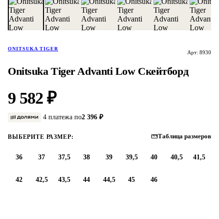
ONITSUKA TIGER
Арт: 8930
Onitsuka Tiger Advanti Low Скейтборд
9 582 ₽
4 платежа по
2 396 ₽
Таблица размеров
ВЫБЕРИТЕ РАЗМЕР:
36
37
37,5
38
39
39,5
40
40,5
41,5
42
42,5
43,5
44
44,5
45
46