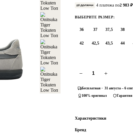
4 платежа по
2 983 ₽
ВЫБЕРИТЕ РАЗМЕР:
36
37
37,5
38
42
42,5
43,5
44
−
+
Бесплатная · 31 августа – 6 се
100% оригинал
Гарантия
Характеристики
Бренд