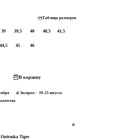
Таблица размеров
39
39,5
40
40,5
41,5
44,5
45
46
В корзину
нтября
Экспресс · 19–23 августа
 качества
Onitsuka Tiger