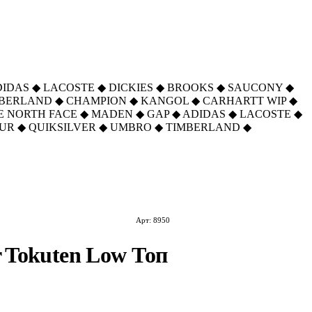
DIDAS
◆
LACOSTE
◆
DICKIES
◆
BROOKS
◆
SAUCONY
◆
MBERLAND
◆
CHAMPION
◆
KANGOL
◆
CARHARTT WIP
◆
E NORTH FACE
◆
MADEN
◆
GAP
◆
ADIDAS
◆
LACOSTE
◆
UR
◆
QUIKSILVER
◆
UMBRO
◆
TIMBERLAND
◆
Арт: 8950
r Tokuten Low Топ