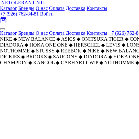
NETOLERANT
NTL
Каталог
Бренды
О нас
Оплата
Доставка
Контакты
+7 (926) 762-84-81
Войти
Каталог
Бренды
О нас
Оплата
Доставка
Контакты
+7 (926) 762-8
NIKE
◆
NEW BALANCE
◆
ASICS
◆
ONITSUKA TIGER
◆
CO
DIADORA
◆
HOKA ONE ONE
◆
HERSCHEL
◆
LEVIS
◆
LON
NOTHOMME
◆
STUSSY
◆
REEBOK
◆
NIKE
◆
NEW BALAN
DICKIES
◆
BROOKS
◆
SAUCONY
◆
DIADORA
◆
HOKA ONE
CHAMPION
◆
KANGOL
◆
CARHARTT WIP
◆
NOTHOMME
◆
Главная
›
ОБУВЬ
›
Кеды
›
Onitsuka Tiger
›
Onitsuka Tiger Tokuten Low Топ