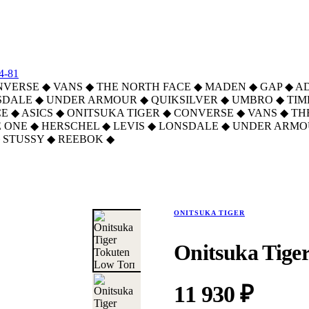
4-81
NVERSE
◆
VANS
◆
THE NORTH FACE
◆
MADEN
◆
GAP
◆
A
SDALE
◆
UNDER ARMOUR
◆
QUIKSILVER
◆
UMBRO
◆
TI
CE
◆
ASICS
◆
ONITSUKA TIGER
◆
CONVERSE
◆
VANS
◆
TH
 ONE
◆
HERSCHEL
◆
LEVIS
◆
LONSDALE
◆
UNDER ARMO
STUSSY
◆
REEBOK
◆
ONITSUKA TIGER
Onitsuka Tige
11 930 ₽