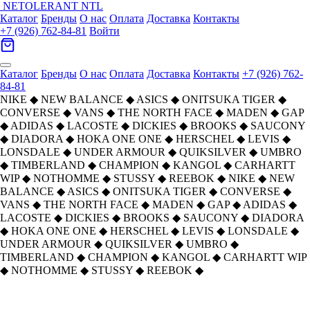
NETOLERANT
NTL
Каталог
Бренды
О нас
Оплата
Доставка
Контакты
+7 (926) 762-84-81
Войти
Каталог
Бренды
О нас
Оплата
Доставка
Контакты
+7 (926) 762-
84-81
NIKE
◆
NEW BALANCE
◆
ASICS
◆
ONITSUKA TIGER
◆
CONVERSE
◆
VANS
◆
THE NORTH FACE
◆
MADEN
◆
GAP
◆
ADIDAS
◆
LACOSTE
◆
DICKIES
◆
BROOKS
◆
SAUCONY
◆
DIADORA
◆
HOKA ONE ONE
◆
HERSCHEL
◆
LEVIS
◆
LONSDALE
◆
UNDER ARMOUR
◆
QUIKSILVER
◆
UMBRO
◆
TIMBERLAND
◆
CHAMPION
◆
KANGOL
◆
CARHARTT
WIP
◆
NOTHOMME
◆
STUSSY
◆
REEBOK
◆
NIKE
◆
NEW
BALANCE
◆
ASICS
◆
ONITSUKA TIGER
◆
CONVERSE
◆
VANS
◆
THE NORTH FACE
◆
MADEN
◆
GAP
◆
ADIDAS
◆
LACOSTE
◆
DICKIES
◆
BROOKS
◆
SAUCONY
◆
DIADORA
◆
HOKA ONE ONE
◆
HERSCHEL
◆
LEVIS
◆
LONSDALE
◆
UNDER ARMOUR
◆
QUIKSILVER
◆
UMBRO
◆
TIMBERLAND
◆
CHAMPION
◆
KANGOL
◆
CARHARTT WIP
◆
NOTHOMME
◆
STUSSY
◆
REEBOK
◆
Reebok Ткань Путешественный
Главная
›
АКСЕССУАРЫ
›
Рюкзаки
›
Reebok
›
Рюкзак Унисекс