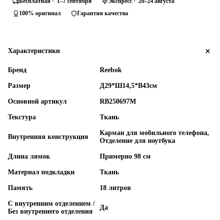
Бесплатная · 1–7 сентября
Экспресс · 20–24 августа
100% оригинал
Гарантия качества
Характеристики
Бренд
Reebok
Размер
Д29*Ш14,5*В43см
Основной артикул
RB250697M
Текстура
Ткань
Карман для мобильного телефона,
Внутренняя конструкция
Отделение для ноутбука
Длина лямок
Примерно 98 см
Материал подкладки
Ткань
Память
18 литров
С внутренним отделением /
Да
Без внутреннего отделения