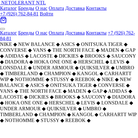
NETOLERANT
NTL
Каталог
Бренды
О нас
Оплата
Доставка
Контакты
+7 (926) 762-84-81
Войти
Каталог
Бренды
О нас
Оплата
Доставка
Контакты
+7 (926) 762-
84-81
NIKE
◆
NEW BALANCE
◆
ASICS
◆
ONITSUKA TIGER
◆
CONVERSE
◆
VANS
◆
THE NORTH FACE
◆
MADEN
◆
GAP
◆
ADIDAS
◆
LACOSTE
◆
DICKIES
◆
BROOKS
◆
SAUCONY
◆
DIADORA
◆
HOKA ONE ONE
◆
HERSCHEL
◆
LEVIS
◆
LONSDALE
◆
UNDER ARMOUR
◆
QUIKSILVER
◆
UMBRO
◆
TIMBERLAND
◆
CHAMPION
◆
KANGOL
◆
CARHARTT
WIP
◆
NOTHOMME
◆
STUSSY
◆
REEBOK
◆
NIKE
◆
NEW
BALANCE
◆
ASICS
◆
ONITSUKA TIGER
◆
CONVERSE
◆
VANS
◆
THE NORTH FACE
◆
MADEN
◆
GAP
◆
ADIDAS
◆
LACOSTE
◆
DICKIES
◆
BROOKS
◆
SAUCONY
◆
DIADORA
◆
HOKA ONE ONE
◆
HERSCHEL
◆
LEVIS
◆
LONSDALE
◆
UNDER ARMOUR
◆
QUIKSILVER
◆
UMBRO
◆
TIMBERLAND
◆
CHAMPION
◆
KANGOL
◆
CARHARTT WIP
◆
NOTHOMME
◆
STUSSY
◆
REEBOK
◆
REEBOK Ткань Рюкзак Унисекс
Главная
›
АКСЕССУАРЫ
›
Рюкзаки
›
Reebok
›
Бежевый