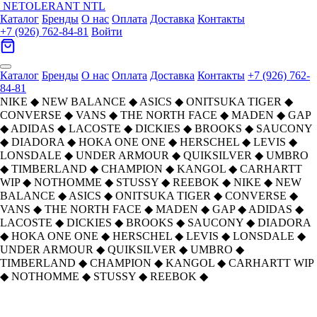
NETOLERANT
NTL
Каталог
Бренды
О нас
Оплата
Доставка
Контакты
+7 (926) 762-84-81
Войти
Каталог
Бренды
О нас
Оплата
Доставка
Контакты
+7 (926) 762-
84-81
NIKE
◆
NEW BALANCE
◆
ASICS
◆
ONITSUKA TIGER
◆
CONVERSE
◆
VANS
◆
THE NORTH FACE
◆
MADEN
◆
GAP
◆
ADIDAS
◆
LACOSTE
◆
DICKIES
◆
BROOKS
◆
SAUCONY
◆
DIADORA
◆
HOKA ONE ONE
◆
HERSCHEL
◆
LEVIS
◆
LONSDALE
◆
UNDER ARMOUR
◆
QUIKSILVER
◆
UMBRO
◆
TIMBERLAND
◆
CHAMPION
◆
KANGOL
◆
CARHARTT
WIP
◆
NOTHOMME
◆
STUSSY
◆
REEBOK
◆
NIKE
◆
NEW
BALANCE
◆
ASICS
◆
ONITSUKA TIGER
◆
CONVERSE
◆
VANS
◆
THE NORTH FACE
◆
MADEN
◆
GAP
◆
ADIDAS
◆
LACOSTE
◆
DICKIES
◆
BROOKS
◆
SAUCONY
◆
DIADORA
◆
HOKA ONE ONE
◆
HERSCHEL
◆
LEVIS
◆
LONSDALE
◆
UNDER ARMOUR
◆
QUIKSILVER
◆
UMBRO
◆
TIMBERLAND
◆
CHAMPION
◆
KANGOL
◆
CARHARTT WIP
◆
NOTHOMME
◆
STUSSY
◆
REEBOK
◆
THE NORTH
Рюкзак The North Face
Главная
›
АКСЕССУАРЫ
›
Рюкзаки
›
›
FACE
Outdoor