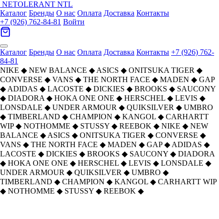
NETOLERANT
NTL
Каталог
Бренды
О нас
Оплата
Доставка
Контакты
+7 (926) 762-84-81
Войти
Каталог
Бренды
О нас
Оплата
Доставка
Контакты
+7 (926) 762-
84-81
NIKE
◆
NEW BALANCE
◆
ASICS
◆
ONITSUKA TIGER
◆
CONVERSE
◆
VANS
◆
THE NORTH FACE
◆
MADEN
◆
GAP
◆
ADIDAS
◆
LACOSTE
◆
DICKIES
◆
BROOKS
◆
SAUCONY
◆
DIADORA
◆
HOKA ONE ONE
◆
HERSCHEL
◆
LEVIS
◆
LONSDALE
◆
UNDER ARMOUR
◆
QUIKSILVER
◆
UMBRO
◆
TIMBERLAND
◆
CHAMPION
◆
KANGOL
◆
CARHARTT
WIP
◆
NOTHOMME
◆
STUSSY
◆
REEBOK
◆
NIKE
◆
NEW
BALANCE
◆
ASICS
◆
ONITSUKA TIGER
◆
CONVERSE
◆
VANS
◆
THE NORTH FACE
◆
MADEN
◆
GAP
◆
ADIDAS
◆
LACOSTE
◆
DICKIES
◆
BROOKS
◆
SAUCONY
◆
DIADORA
◆
HOKA ONE ONE
◆
HERSCHEL
◆
LEVIS
◆
LONSDALE
◆
UNDER ARMOUR
◆
QUIKSILVER
◆
UMBRO
◆
TIMBERLAND
◆
CHAMPION
◆
KANGOL
◆
CARHARTT WIP
◆
NOTHOMME
◆
STUSSY
◆
REEBOK
◆
Главная
›
ОБУВЬ
›
Кроссовки
›
Saucony
›
Saucony Cohesion 2K Синтетическая кожа