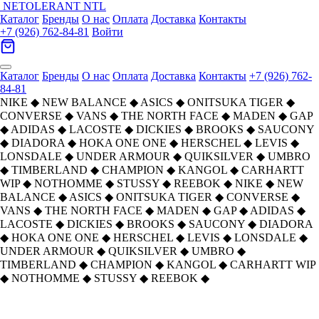
NETOLERANT
NTL
Каталог
Бренды
О нас
Оплата
Доставка
Контакты
+7 (926) 762-84-81
Войти
Каталог
Бренды
О нас
Оплата
Доставка
Контакты
+7 (926) 762-
84-81
NIKE
◆
NEW BALANCE
◆
ASICS
◆
ONITSUKA TIGER
◆
CONVERSE
◆
VANS
◆
THE NORTH FACE
◆
MADEN
◆
GAP
◆
ADIDAS
◆
LACOSTE
◆
DICKIES
◆
BROOKS
◆
SAUCONY
◆
DIADORA
◆
HOKA ONE ONE
◆
HERSCHEL
◆
LEVIS
◆
LONSDALE
◆
UNDER ARMOUR
◆
QUIKSILVER
◆
UMBRO
◆
TIMBERLAND
◆
CHAMPION
◆
KANGOL
◆
CARHARTT
WIP
◆
NOTHOMME
◆
STUSSY
◆
REEBOK
◆
NIKE
◆
NEW
BALANCE
◆
ASICS
◆
ONITSUKA TIGER
◆
CONVERSE
◆
VANS
◆
THE NORTH FACE
◆
MADEN
◆
GAP
◆
ADIDAS
◆
LACOSTE
◆
DICKIES
◆
BROOKS
◆
SAUCONY
◆
DIADORA
◆
HOKA ONE ONE
◆
HERSCHEL
◆
LEVIS
◆
LONSDALE
◆
UNDER ARMOUR
◆
QUIKSILVER
◆
UMBRO
◆
TIMBERLAND
◆
CHAMPION
◆
KANGOL
◆
CARHARTT WIP
◆
NOTHOMME
◆
STUSSY
◆
REEBOK
◆
Главная
›
ОБУВЬ
›
Кеды
›
Saucony
›
Saucony CROSS JZ Спортивный ретро