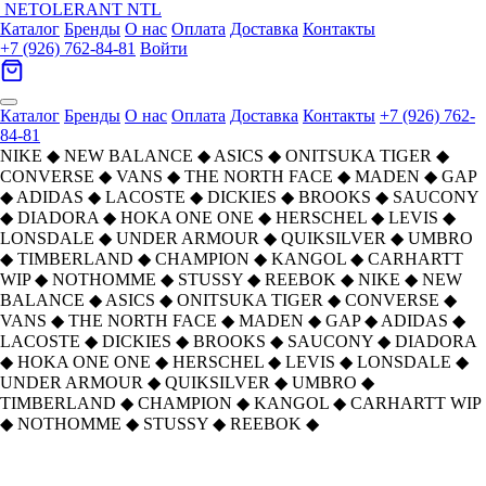
NETOLERANT
NTL
Каталог
Бренды
О нас
Оплата
Доставка
Контакты
+7 (926) 762-84-81
Войти
Каталог
Бренды
О нас
Оплата
Доставка
Контакты
+7 (926) 762-
84-81
NIKE
◆
NEW BALANCE
◆
ASICS
◆
ONITSUKA TIGER
◆
CONVERSE
◆
VANS
◆
THE NORTH FACE
◆
MADEN
◆
GAP
◆
ADIDAS
◆
LACOSTE
◆
DICKIES
◆
BROOKS
◆
SAUCONY
◆
DIADORA
◆
HOKA ONE ONE
◆
HERSCHEL
◆
LEVIS
◆
LONSDALE
◆
UNDER ARMOUR
◆
QUIKSILVER
◆
UMBRO
◆
TIMBERLAND
◆
CHAMPION
◆
KANGOL
◆
CARHARTT
WIP
◆
NOTHOMME
◆
STUSSY
◆
REEBOK
◆
NIKE
◆
NEW
BALANCE
◆
ASICS
◆
ONITSUKA TIGER
◆
CONVERSE
◆
VANS
◆
THE NORTH FACE
◆
MADEN
◆
GAP
◆
ADIDAS
◆
LACOSTE
◆
DICKIES
◆
BROOKS
◆
SAUCONY
◆
DIADORA
◆
HOKA ONE ONE
◆
HERSCHEL
◆
LEVIS
◆
LONSDALE
◆
UNDER ARMOUR
◆
QUIKSILVER
◆
UMBRO
◆
TIMBERLAND
◆
CHAMPION
◆
KANGOL
◆
CARHARTT WIP
◆
NOTHOMME
◆
STUSSY
◆
REEBOK
◆
Главная
›
ОБУВЬ
›
Кроссовки
›
Saucony
›
Saucony Jazz Low Low-Top Беговые