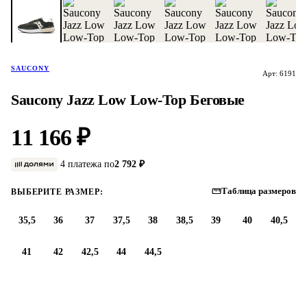
SAUCONY
Арт: 6191
Saucony Jazz Low Low-Top Беговые
11 166 ₽
4 платежа по
2 792 ₽
Таблица размеров
ВЫБЕРИТЕ РАЗМЕР:
35,5
36
37
37,5
38
38,5
39
40
40,5
41
42
42,5
44
44,5