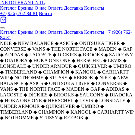
NETOLERANT
NTL
Каталог
Бренды
О нас
Оплата
Доставка
Контакты
+7 (926) 762-84-81
Войти
Каталог
Бренды
О нас
Оплата
Доставка
Контакты
+7 (926) 762-
84-81
NIKE
◆
NEW BALANCE
◆
ASICS
◆
ONITSUKA TIGER
◆
CONVERSE
◆
VANS
◆
THE NORTH FACE
◆
MADEN
◆
GAP
◆
ADIDAS
◆
LACOSTE
◆
DICKIES
◆
BROOKS
◆
SAUCONY
◆
DIADORA
◆
HOKA ONE ONE
◆
HERSCHEL
◆
LEVIS
◆
LONSDALE
◆
UNDER ARMOUR
◆
QUIKSILVER
◆
UMBRO
◆
TIMBERLAND
◆
CHAMPION
◆
KANGOL
◆
CARHARTT
WIP
◆
NOTHOMME
◆
STUSSY
◆
REEBOK
◆
NIKE
◆
NEW
BALANCE
◆
ASICS
◆
ONITSUKA TIGER
◆
CONVERSE
◆
VANS
◆
THE NORTH FACE
◆
MADEN
◆
GAP
◆
ADIDAS
◆
LACOSTE
◆
DICKIES
◆
BROOKS
◆
SAUCONY
◆
DIADORA
◆
HOKA ONE ONE
◆
HERSCHEL
◆
LEVIS
◆
LONSDALE
◆
UNDER ARMOUR
◆
QUIKSILVER
◆
UMBRO
◆
TIMBERLAND
◆
CHAMPION
◆
KANGOL
◆
CARHARTT WIP
◆
NOTHOMME
◆
STUSSY
◆
REEBOK
◆
Saucony Shadow 5000 противоскользящие
Главная
›
ОБУВЬ
›
Кроссовки
›
Saucony
›
устойчивые