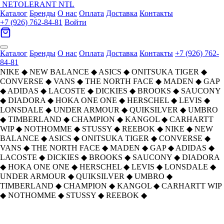
NETOLERANT
NTL
Каталог
Бренды
О нас
Оплата
Доставка
Контакты
+7 (926) 762-84-81
Войти
Каталог
Бренды
О нас
Оплата
Доставка
Контакты
+7 (926) 762-
84-81
NIKE
◆
NEW BALANCE
◆
ASICS
◆
ONITSUKA TIGER
◆
CONVERSE
◆
VANS
◆
THE NORTH FACE
◆
MADEN
◆
GAP
◆
ADIDAS
◆
LACOSTE
◆
DICKIES
◆
BROOKS
◆
SAUCONY
◆
DIADORA
◆
HOKA ONE ONE
◆
HERSCHEL
◆
LEVIS
◆
LONSDALE
◆
UNDER ARMOUR
◆
QUIKSILVER
◆
UMBRO
◆
TIMBERLAND
◆
CHAMPION
◆
KANGOL
◆
CARHARTT
WIP
◆
NOTHOMME
◆
STUSSY
◆
REEBOK
◆
NIKE
◆
NEW
BALANCE
◆
ASICS
◆
ONITSUKA TIGER
◆
CONVERSE
◆
VANS
◆
THE NORTH FACE
◆
MADEN
◆
GAP
◆
ADIDAS
◆
LACOSTE
◆
DICKIES
◆
BROOKS
◆
SAUCONY
◆
DIADORA
◆
HOKA ONE ONE
◆
HERSCHEL
◆
LEVIS
◆
LONSDALE
◆
UNDER ARMOUR
◆
QUIKSILVER
◆
UMBRO
◆
TIMBERLAND
◆
CHAMPION
◆
KANGOL
◆
CARHARTT WIP
◆
NOTHOMME
◆
STUSSY
◆
REEBOK
◆
Главная
›
ОБУВЬ
›
Кроссовки
›
Saucony
›
Saucony Shadow 6000 Little Енот