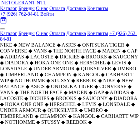
NETOLERANT
NTL
Каталог
Бренды
О нас
Оплата
Доставка
Контакты
+7 (926) 762-84-81
Войти
Каталог
Бренды
О нас
Оплата
Доставка
Контакты
+7 (926) 762-
84-81
NIKE
◆
NEW BALANCE
◆
ASICS
◆
ONITSUKA TIGER
◆
CONVERSE
◆
VANS
◆
THE NORTH FACE
◆
MADEN
◆
GAP
◆
ADIDAS
◆
LACOSTE
◆
DICKIES
◆
BROOKS
◆
SAUCONY
◆
DIADORA
◆
HOKA ONE ONE
◆
HERSCHEL
◆
LEVIS
◆
LONSDALE
◆
UNDER ARMOUR
◆
QUIKSILVER
◆
UMBRO
◆
TIMBERLAND
◆
CHAMPION
◆
KANGOL
◆
CARHARTT
WIP
◆
NOTHOMME
◆
STUSSY
◆
REEBOK
◆
NIKE
◆
NEW
BALANCE
◆
ASICS
◆
ONITSUKA TIGER
◆
CONVERSE
◆
VANS
◆
THE NORTH FACE
◆
MADEN
◆
GAP
◆
ADIDAS
◆
LACOSTE
◆
DICKIES
◆
BROOKS
◆
SAUCONY
◆
DIADORA
◆
HOKA ONE ONE
◆
HERSCHEL
◆
LEVIS
◆
LONSDALE
◆
UNDER ARMOUR
◆
QUIKSILVER
◆
UMBRO
◆
TIMBERLAND
◆
CHAMPION
◆
KANGOL
◆
CARHARTT WIP
◆
NOTHOMME
◆
STUSSY
◆
REEBOK
◆
Saucony Shadow 6000 Повседневные
Главная
›
ОБУВЬ
›
Кроссовки
›
Saucony
›
Винтажные