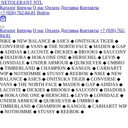
NETOLERANT
NTL
Каталог
Бренды
О нас
Оплата
Доставка
Контакты
+7 (926) 762-84-81
Войти
Каталог
Бренды
О нас
Оплата
Доставка
Контакты
+7 (926) 762-
84-81
NIKE
◆
NEW BALANCE
◆
ASICS
◆
ONITSUKA TIGER
◆
CONVERSE
◆
VANS
◆
THE NORTH FACE
◆
MADEN
◆
GAP
◆
ADIDAS
◆
LACOSTE
◆
DICKIES
◆
BROOKS
◆
SAUCONY
◆
DIADORA
◆
HOKA ONE ONE
◆
HERSCHEL
◆
LEVIS
◆
LONSDALE
◆
UNDER ARMOUR
◆
QUIKSILVER
◆
UMBRO
◆
TIMBERLAND
◆
CHAMPION
◆
KANGOL
◆
CARHARTT
WIP
◆
NOTHOMME
◆
STUSSY
◆
REEBOK
◆
NIKE
◆
NEW
BALANCE
◆
ASICS
◆
ONITSUKA TIGER
◆
CONVERSE
◆
VANS
◆
THE NORTH FACE
◆
MADEN
◆
GAP
◆
ADIDAS
◆
LACOSTE
◆
DICKIES
◆
BROOKS
◆
SAUCONY
◆
DIADORA
◆
HOKA ONE ONE
◆
HERSCHEL
◆
LEVIS
◆
LONSDALE
◆
UNDER ARMOUR
◆
QUIKSILVER
◆
UMBRO
◆
TIMBERLAND
◆
CHAMPION
◆
KANGOL
◆
CARHARTT WIP
◆
NOTHOMME
◆
STUSSY
◆
REEBOK
◆
Главная
›
ОБУВЬ
›
Кроссовки
›
Saucony
›
Saucony SLAY Full Speed 3