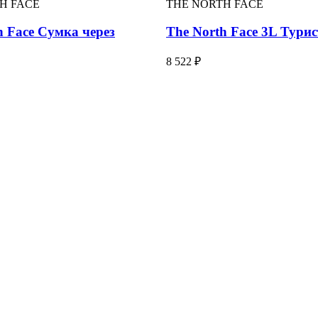
H FACE
THE NORTH FACE
h Face Сумка через
The North Face 3L Тури
8 522 ₽