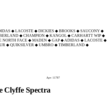
DIDAS
◆
LACOSTE
◆
DICKIES
◆
BROOKS
◆
SAUCONY
◆
MBERLAND
◆
CHAMPION
◆
KANGOL
◆
CARHARTT WIP
◆
E NORTH FACE
◆
MADEN
◆
GAP
◆
ADIDAS
◆
LACOSTE
◆
UR
◆
QUIKSILVER
◆
UMBRO
◆
TIMBERLAND
◆
Арт: 11787
 Clyffe Spectra