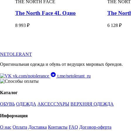
THE NORTH FACE
THE NORT
The North Face 4L Одно
The Nort
8 993 ₽
6 128 ₽
NETOLERANT
Оригинальная одежда и обувь от ведущих мировых брендов.
vk.com/notolerance
t.me/netolerant_ru
Каталог
ОБУВЬ
ОДЕЖДА
АКСЕССУАРЫ
ВЕРХНЯЯ ОДЕЖДА
Информация
О нас
Оплата
Доставка
Контакты
FAQ
Договор-оферта