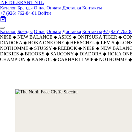
NETOLERANT
NTL
Каталог
Бренды
О нас
Оплата
Доставка
Контакты
+7 (926) 762-84-81
Войти
Каталог
Бренды
О нас
Оплата
Доставка
Контакты
+7 (926) 762-8
NIKE
◆
NEW BALANCE
◆
ASICS
◆
ONITSUKA TIGER
◆
CO
DIADORA
◆
HOKA ONE ONE
◆
HERSCHEL
◆
LEVIS
◆
LON
NOTHOMME
◆
STUSSY
◆
REEBOK
◆
NIKE
◆
NEW BALAN
DICKIES
◆
BROOKS
◆
SAUCONY
◆
DIADORA
◆
HOKA ONE
CHAMPION
◆
KANGOL
◆
CARHARTT WIP
◆
NOTHOMME
◆
Главная
›
АКСЕССУАРЫ
›
Сумки
›
THE NORTH FACE
›
The North Face Clyffe Spectr