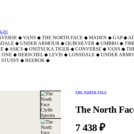
4-81
NVERSE
◆
VANS
◆
THE NORTH FACE
◆
MADEN
◆
GAP
◆
A
SDALE
◆
UNDER ARMOUR
◆
QUIKSILVER
◆
UMBRO
◆
TI
CE
◆
ASICS
◆
ONITSUKA TIGER
◆
CONVERSE
◆
VANS
◆
TH
 ONE
◆
HERSCHEL
◆
LEVIS
◆
LONSDALE
◆
UNDER ARMO
STUSSY
◆
REEBOK
◆
a
THE NORTH FACE
The North Face
7 438 ₽