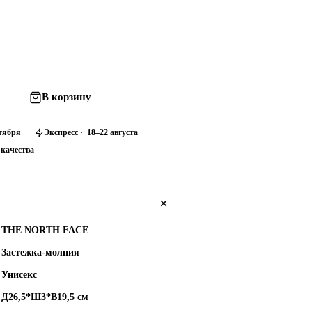
В корзину
нтября
Экспресс · 18–22 августа
 качества
THE NORTH FACE
Застежка-молния
Унисекс
Д26,5*Ш3*В19,5 см