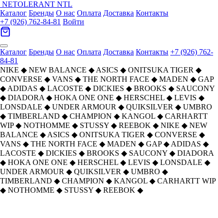
NETOLERANT
NTL
Каталог
Бренды
О нас
Оплата
Доставка
Контакты
+7 (926) 762-84-81
Войти
Каталог
Бренды
О нас
Оплата
Доставка
Контакты
+7 (926) 762-
84-81
NIKE
◆
NEW BALANCE
◆
ASICS
◆
ONITSUKA TIGER
◆
CONVERSE
◆
VANS
◆
THE NORTH FACE
◆
MADEN
◆
GAP
◆
ADIDAS
◆
LACOSTE
◆
DICKIES
◆
BROOKS
◆
SAUCONY
◆
DIADORA
◆
HOKA ONE ONE
◆
HERSCHEL
◆
LEVIS
◆
LONSDALE
◆
UNDER ARMOUR
◆
QUIKSILVER
◆
UMBRO
◆
TIMBERLAND
◆
CHAMPION
◆
KANGOL
◆
CARHARTT
WIP
◆
NOTHOMME
◆
STUSSY
◆
REEBOK
◆
NIKE
◆
NEW
BALANCE
◆
ASICS
◆
ONITSUKA TIGER
◆
CONVERSE
◆
VANS
◆
THE NORTH FACE
◆
MADEN
◆
GAP
◆
ADIDAS
◆
LACOSTE
◆
DICKIES
◆
BROOKS
◆
SAUCONY
◆
DIADORA
◆
HOKA ONE ONE
◆
HERSCHEL
◆
LEVIS
◆
LONSDALE
◆
UNDER ARMOUR
◆
QUIKSILVER
◆
UMBRO
◆
TIMBERLAND
◆
CHAMPION
◆
KANGOL
◆
CARHARTT WIP
◆
NOTHOMME
◆
STUSSY
◆
REEBOK
◆
THE NORTH
The North Face Худи-ханьфу
Главная
›
ОДЕЖДА
›
Толстовки
›
›
FACE
платье