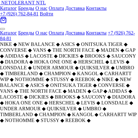
NETOLERANT
NTL
Каталог
Бренды
О нас
Оплата
Доставка
Контакты
+7 (926) 762-84-81
Войти
Каталог
Бренды
О нас
Оплата
Доставка
Контакты
+7 (926) 762-
84-81
NIKE
◆
NEW BALANCE
◆
ASICS
◆
ONITSUKA TIGER
◆
CONVERSE
◆
VANS
◆
THE NORTH FACE
◆
MADEN
◆
GAP
◆
ADIDAS
◆
LACOSTE
◆
DICKIES
◆
BROOKS
◆
SAUCONY
◆
DIADORA
◆
HOKA ONE ONE
◆
HERSCHEL
◆
LEVIS
◆
LONSDALE
◆
UNDER ARMOUR
◆
QUIKSILVER
◆
UMBRO
◆
TIMBERLAND
◆
CHAMPION
◆
KANGOL
◆
CARHARTT
WIP
◆
NOTHOMME
◆
STUSSY
◆
REEBOK
◆
NIKE
◆
NEW
BALANCE
◆
ASICS
◆
ONITSUKA TIGER
◆
CONVERSE
◆
VANS
◆
THE NORTH FACE
◆
MADEN
◆
GAP
◆
ADIDAS
◆
LACOSTE
◆
DICKIES
◆
BROOKS
◆
SAUCONY
◆
DIADORA
◆
HOKA ONE ONE
◆
HERSCHEL
◆
LEVIS
◆
LONSDALE
◆
UNDER ARMOUR
◆
QUIKSILVER
◆
UMBRO
◆
TIMBERLAND
◆
CHAMPION
◆
KANGOL
◆
CARHARTT WIP
◆
NOTHOMME
◆
STUSSY
◆
REEBOK
◆
Timberland Противоскользящая
Главная
›
ОБУВЬ
›
Ботинки
›
Timberland
›
Устойчивая к истиранию