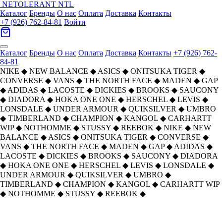
NETOLERANT
NTL
Каталог
Бренды
О нас
Оплата
Доставка
Контакты
+7 (926) 762-84-81
Войти
Каталог
Бренды
О нас
Оплата
Доставка
Контакты
+7 (926) 762-
84-81
NIKE
◆
NEW BALANCE
◆
ASICS
◆
ONITSUKA TIGER
◆
CONVERSE
◆
VANS
◆
THE NORTH FACE
◆
MADEN
◆
GAP
◆
ADIDAS
◆
LACOSTE
◆
DICKIES
◆
BROOKS
◆
SAUCONY
◆
DIADORA
◆
HOKA ONE ONE
◆
HERSCHEL
◆
LEVIS
◆
LONSDALE
◆
UNDER ARMOUR
◆
QUIKSILVER
◆
UMBRO
◆
TIMBERLAND
◆
CHAMPION
◆
KANGOL
◆
CARHARTT
WIP
◆
NOTHOMME
◆
STUSSY
◆
REEBOK
◆
NIKE
◆
NEW
BALANCE
◆
ASICS
◆
ONITSUKA TIGER
◆
CONVERSE
◆
VANS
◆
THE NORTH FACE
◆
MADEN
◆
GAP
◆
ADIDAS
◆
LACOSTE
◆
DICKIES
◆
BROOKS
◆
SAUCONY
◆
DIADORA
◆
HOKA ONE ONE
◆
HERSCHEL
◆
LEVIS
◆
LONSDALE
◆
UNDER ARMOUR
◆
QUIKSILVER
◆
UMBRO
◆
TIMBERLAND
◆
CHAMPION
◆
KANGOL
◆
CARHARTT WIP
◆
NOTHOMME
◆
STUSSY
◆
REEBOK
◆
Timberland Radford Устойчивый к
Главная
›
ОБУВЬ
›
Ботинки
›
Timberland
›
истиранию