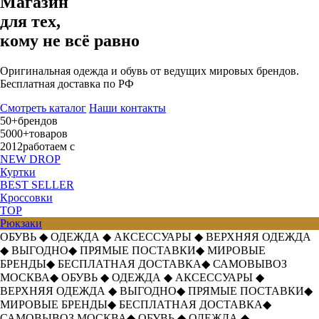
Магазин
для тех,
кому не всё равно
Оригинальная одежда и обувь от ведущих мировых брендов.
Бесплатная доставка по РФ
Смотреть каталог
Наши контакты
50+
брендов
5000+
товаров
2012
работаем с
NEW DROP
Куртки
BEST SELLER
Кроссовки
TOP
Рюкзаки
ОБУВЬ
◆
ОДЕЖДА
◆
АКСЕССУАРЫ
◆
ВЕРХНЯЯ ОДЕЖДА
◆
ВЫГОДНО
◆
ПРЯМЫЕ ПОСТАВКИ
◆
МИРОВЫЕ
БРЕНДЫ
◆
БЕСПЛАТНАЯ ДОСТАВКА
◆
САМОВЫВОЗ
МОСКВА
◆
ОБУВЬ
◆
ОДЕЖДА
◆
АКСЕССУАРЫ
◆
ВЕРХНЯЯ ОДЕЖДА
◆
ВЫГОДНО
◆
ПРЯМЫЕ ПОСТАВКИ
◆
МИРОВЫЕ БРЕНДЫ
◆
БЕСПЛАТНАЯ ДОСТАВКА
◆
САМОВЫВОЗ МОСКВА
◆
ОБУВЬ
◆
ОДЕЖДА
◆