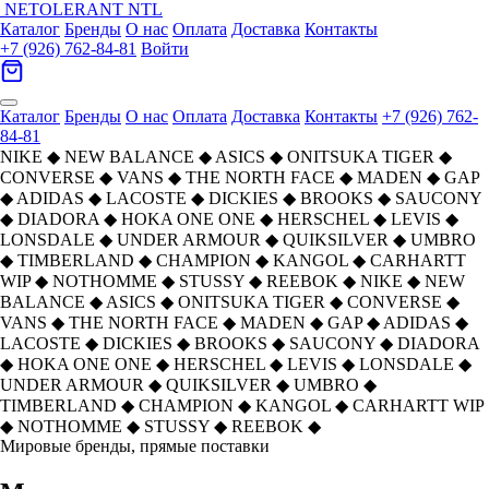
NETOLERANT
NTL
Каталог
Бренды
О нас
Оплата
Доставка
Контакты
+7 (926) 762-84-81
Войти
Каталог
Бренды
О нас
Оплата
Доставка
Контакты
+7 (926) 762-
84-81
NIKE
◆
NEW BALANCE
◆
ASICS
◆
ONITSUKA TIGER
◆
CONVERSE
◆
VANS
◆
THE NORTH FACE
◆
MADEN
◆
GAP
◆
ADIDAS
◆
LACOSTE
◆
DICKIES
◆
BROOKS
◆
SAUCONY
◆
DIADORA
◆
HOKA ONE ONE
◆
HERSCHEL
◆
LEVIS
◆
LONSDALE
◆
UNDER ARMOUR
◆
QUIKSILVER
◆
UMBRO
◆
TIMBERLAND
◆
CHAMPION
◆
KANGOL
◆
CARHARTT
WIP
◆
NOTHOMME
◆
STUSSY
◆
REEBOK
◆
NIKE
◆
NEW
BALANCE
◆
ASICS
◆
ONITSUKA TIGER
◆
CONVERSE
◆
VANS
◆
THE NORTH FACE
◆
MADEN
◆
GAP
◆
ADIDAS
◆
LACOSTE
◆
DICKIES
◆
BROOKS
◆
SAUCONY
◆
DIADORA
◆
HOKA ONE ONE
◆
HERSCHEL
◆
LEVIS
◆
LONSDALE
◆
UNDER ARMOUR
◆
QUIKSILVER
◆
UMBRO
◆
TIMBERLAND
◆
CHAMPION
◆
KANGOL
◆
CARHARTT WIP
◆
NOTHOMME
◆
STUSSY
◆
REEBOK
◆
Мировые бренды, прямые поставки