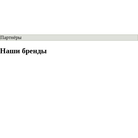
Партнёры
Наши бренды
ADIDAS
ASICS
BROOKS
CARHARTT WIP