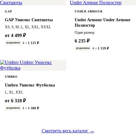
GAP
UNDER ARMOUR
GAP Унисекс Свитшоты
Under Armour Under Armour
Полиэстер
XS, S, M, L, XL, XXL, XXXL
Один размер
от 4 499 ₽
6 235 ₽
4 ×
1 125 ₽
4 ×
1 559 ₽
UMBRO
Umbro Унисекс Футболка
L, XL, XXL
от 6 318 ₽
4 ×
1 580 ₽
Смотреть весь каталог →