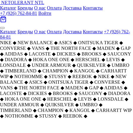
NETOLERANT
NTL
Каталог
Бренды
О нас
Оплата
Доставка
Контакты
+7 (926) 762-84-81
Войти
Каталог
Бренды
О нас
Оплата
Доставка
Контакты
+7 (926) 762-
84-81
NIKE
◆
NEW BALANCE
◆
ASICS
◆
ONITSUKA TIGER
◆
CONVERSE
◆
VANS
◆
THE NORTH FACE
◆
MADEN
◆
GAP
◆
ADIDAS
◆
LACOSTE
◆
DICKIES
◆
BROOKS
◆
SAUCONY
◆
DIADORA
◆
HOKA ONE ONE
◆
HERSCHEL
◆
LEVIS
◆
LONSDALE
◆
UNDER ARMOUR
◆
QUIKSILVER
◆
UMBRO
◆
TIMBERLAND
◆
CHAMPION
◆
KANGOL
◆
CARHARTT
WIP
◆
NOTHOMME
◆
STUSSY
◆
REEBOK
◆
NIKE
◆
NEW
BALANCE
◆
ASICS
◆
ONITSUKA TIGER
◆
CONVERSE
◆
VANS
◆
THE NORTH FACE
◆
MADEN
◆
GAP
◆
ADIDAS
◆
LACOSTE
◆
DICKIES
◆
BROOKS
◆
SAUCONY
◆
DIADORA
◆
HOKA ONE ONE
◆
HERSCHEL
◆
LEVIS
◆
LONSDALE
◆
UNDER ARMOUR
◆
QUIKSILVER
◆
UMBRO
◆
TIMBERLAND
◆
CHAMPION
◆
KANGOL
◆
CARHARTT WIP
◆
NOTHOMME
◆
STUSSY
◆
REEBOK
◆
Главная
›
ОБУВЬ
›
Кеды
›
Vans
›
Vans Knu Skool Модный тренд