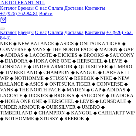
NETOLERANT
NTL
Каталог
Бренды
О нас
Оплата
Доставка
Контакты
+7 (926) 762-84-81
Войти
Каталог
Бренды
О нас
Оплата
Доставка
Контакты
+7 (926) 762-
84-81
NIKE
◆
NEW BALANCE
◆
ASICS
◆
ONITSUKA TIGER
◆
CONVERSE
◆
VANS
◆
THE NORTH FACE
◆
MADEN
◆
GAP
◆
ADIDAS
◆
LACOSTE
◆
DICKIES
◆
BROOKS
◆
SAUCONY
◆
DIADORA
◆
HOKA ONE ONE
◆
HERSCHEL
◆
LEVIS
◆
LONSDALE
◆
UNDER ARMOUR
◆
QUIKSILVER
◆
UMBRO
◆
TIMBERLAND
◆
CHAMPION
◆
KANGOL
◆
CARHARTT
WIP
◆
NOTHOMME
◆
STUSSY
◆
REEBOK
◆
NIKE
◆
NEW
BALANCE
◆
ASICS
◆
ONITSUKA TIGER
◆
CONVERSE
◆
VANS
◆
THE NORTH FACE
◆
MADEN
◆
GAP
◆
ADIDAS
◆
LACOSTE
◆
DICKIES
◆
BROOKS
◆
SAUCONY
◆
DIADORA
◆
HOKA ONE ONE
◆
HERSCHEL
◆
LEVIS
◆
LONSDALE
◆
UNDER ARMOUR
◆
QUIKSILVER
◆
UMBRO
◆
TIMBERLAND
◆
CHAMPION
◆
KANGOL
◆
CARHARTT WIP
◆
NOTHOMME
◆
STUSSY
◆
REEBOK
◆
Главная
›
ОБУВЬ
›
Кеды
›
Vans
›
Vans Knu Skool Устойчивая