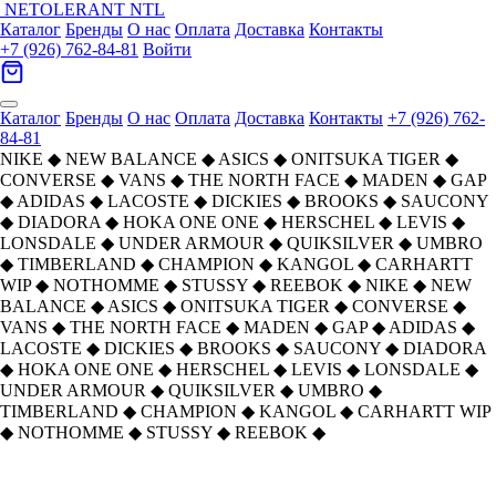
NETOLERANT
NTL
Каталог
Бренды
О нас
Оплата
Доставка
Контакты
+7 (926) 762-84-81
Войти
Каталог
Бренды
О нас
Оплата
Доставка
Контакты
+7 (926) 762-
84-81
NIKE
◆
NEW BALANCE
◆
ASICS
◆
ONITSUKA TIGER
◆
CONVERSE
◆
VANS
◆
THE NORTH FACE
◆
MADEN
◆
GAP
◆
ADIDAS
◆
LACOSTE
◆
DICKIES
◆
BROOKS
◆
SAUCONY
◆
DIADORA
◆
HOKA ONE ONE
◆
HERSCHEL
◆
LEVIS
◆
LONSDALE
◆
UNDER ARMOUR
◆
QUIKSILVER
◆
UMBRO
◆
TIMBERLAND
◆
CHAMPION
◆
KANGOL
◆
CARHARTT
WIP
◆
NOTHOMME
◆
STUSSY
◆
REEBOK
◆
NIKE
◆
NEW
BALANCE
◆
ASICS
◆
ONITSUKA TIGER
◆
CONVERSE
◆
VANS
◆
THE NORTH FACE
◆
MADEN
◆
GAP
◆
ADIDAS
◆
LACOSTE
◆
DICKIES
◆
BROOKS
◆
SAUCONY
◆
DIADORA
◆
HOKA ONE ONE
◆
HERSCHEL
◆
LEVIS
◆
LONSDALE
◆
UNDER ARMOUR
◆
QUIKSILVER
◆
UMBRO
◆
TIMBERLAND
◆
CHAMPION
◆
KANGOL
◆
CARHARTT WIP
◆
NOTHOMME
◆
STUSSY
◆
REEBOK
◆
Главная
›
ОБУВЬ
›
Кеды
›
Vans
›
Vans Knu Skool Устойчивые