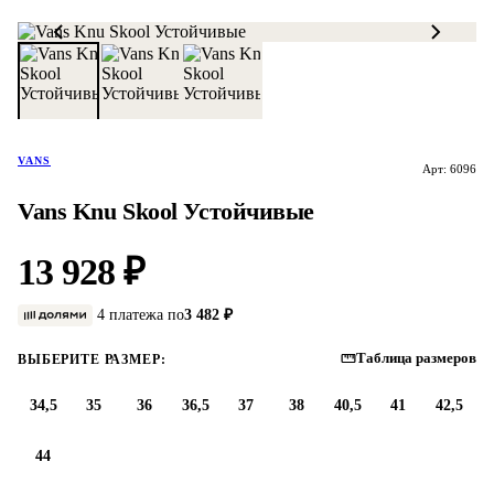
VANS
Арт: 6096
Vans Knu Skool Устойчивые
13 928 ₽
4 платежа по
3 482 ₽
Таблица размеров
ВЫБЕРИТЕ РАЗМЕР:
34,5
35
36
36,5
37
38
40,5
41
42,5
44