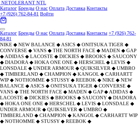
NETOLERANT
NTL
Каталог
Бренды
О нас
Оплата
Доставка
Контакты
+7 (926) 762-84-81
Войти
Каталог
Бренды
О нас
Оплата
Доставка
Контакты
+7 (926) 762-
84-81
NIKE
◆
NEW BALANCE
◆
ASICS
◆
ONITSUKA TIGER
◆
CONVERSE
◆
VANS
◆
THE NORTH FACE
◆
MADEN
◆
GAP
◆
ADIDAS
◆
LACOSTE
◆
DICKIES
◆
BROOKS
◆
SAUCONY
◆
DIADORA
◆
HOKA ONE ONE
◆
HERSCHEL
◆
LEVIS
◆
LONSDALE
◆
UNDER ARMOUR
◆
QUIKSILVER
◆
UMBRO
◆
TIMBERLAND
◆
CHAMPION
◆
KANGOL
◆
CARHARTT
WIP
◆
NOTHOMME
◆
STUSSY
◆
REEBOK
◆
NIKE
◆
NEW
BALANCE
◆
ASICS
◆
ONITSUKA TIGER
◆
CONVERSE
◆
VANS
◆
THE NORTH FACE
◆
MADEN
◆
GAP
◆
ADIDAS
◆
LACOSTE
◆
DICKIES
◆
BROOKS
◆
SAUCONY
◆
DIADORA
◆
HOKA ONE ONE
◆
HERSCHEL
◆
LEVIS
◆
LONSDALE
◆
UNDER ARMOUR
◆
QUIKSILVER
◆
UMBRO
◆
TIMBERLAND
◆
CHAMPION
◆
KANGOL
◆
CARHARTT WIP
◆
NOTHOMME
◆
STUSSY
◆
REEBOK
◆
Главная
›
ОБУВЬ
›
Кеды
›
Vans
›
Vans X INVINCIBLE LX OLD