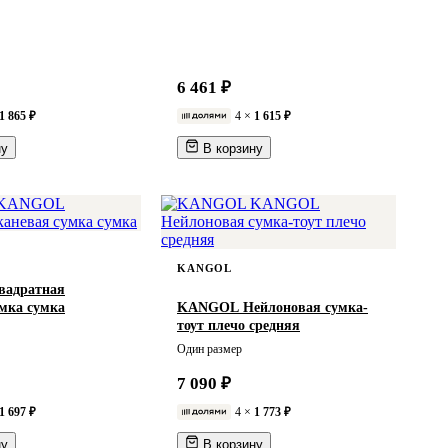
6 461 ₽
1 865 ₽
4 ×
1 615 ₽
ну
В корзину
KANGOL
адратная
умка сумка
KANGOL Нейлоновая сумка-
тоут плечо средняя
Один размер
7 090 ₽
1 697 ₽
4 ×
1 773 ₽
ну
В корзину