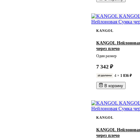
Большой: Длина 32 см *
Ширина 15 см * Высота 37
см Маленький: Длина 18 см
* Ширина 13 см * Высота 22
см
KANGOL
Д12*Ш5*В17см
Д15,5*Ш10*В21см
KANGOL Нейлонова
через плечо
Д16*Ш6*В16см
Один размер
Д16,2*Ш7,6*В23,5 см
7 342 ₽
Д17*Ш7*В19см
Д17*Ш8*В17см
4 ×
1 836 ₽
Д19*Ш6,5*В12см
В корзину
Д19*Ш7*В12,5см
Д19*Ш8*В12см
Д19,3*Ш15*В32см
KANGOL
Д19,5*Ш6,5*В16см
Д20*Ш8*В26,5см
KANGOL Нейлонова
через плечо
Д21*Ш10,5*В28см