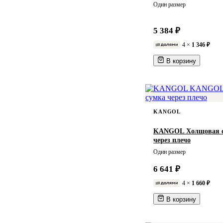
Один размер
Д21*Ш11*В25см
Д21*Ш4,5*В14см
5 384 ₽
Д22*Ш10,5*В34,3см
4 ×
1 346 ₽
Д22*Ш11,5*В29см
В корзину
Д22*Ш12*В13,5см
Д22*Ш16*В38см
Д22*Ш18*В36см
Д22*Ш5,5*В15см
KANGOL
Д22,5*Ш14*В28см
KANGOL Холщовая 
Д22,5*Ш6*В15,5см
через плечо
Д23*Ш11*В29см
Один размер
Д23*Ш12*В31,5см
6 641 ₽
Д23*Ш13см
4 ×
1 660 ₽
Д23*Ш4*В17см
В корзину
Д23*Ш6*В13см
Д23*Ш7*В18,5см