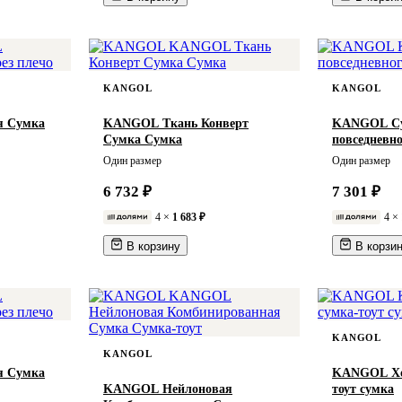
KANGOL
KANGOL
я Сумка
KANGOL Ткань Конверт
KANGOL Су
Сумка Сумка
повседневн
Один размер
Один размер
6 732 ₽
7 301 ₽
4 ×
1 683 ₽
4 ×
В корзину
В корзи
KANGOL
KANGOL
я Сумка
KANGOL Хо
KANGOL Нейлоновая
тоут сумка