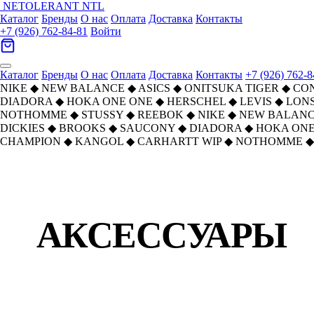
NETOLERANT
NTL
Каталог
Бренды
О нас
Оплата
Доставка
Контакты
+7 (926) 762-84-81
Войти
Каталог
Бренды
О нас
Оплата
Доставка
Контакты
+7 (926) 762-8
NIKE
◆
NEW BALANCE
◆
ASICS
◆
ONITSUKA TIGER
◆
CO
DIADORA
◆
HOKA ONE ONE
◆
HERSCHEL
◆
LEVIS
◆
LON
NOTHOMME
◆
STUSSY
◆
REEBOK
◆
NIKE
◆
NEW BALAN
DICKIES
◆
BROOKS
◆
SAUCONY
◆
DIADORA
◆
HOKA ONE
CHAMPION
◆
KANGOL
◆
CARHARTT WIP
◆
NOTHOMME
◆
Главная
›
Каталог
›
АКСЕССУАРЫ
АКСЕССУАРЫ
Найдено:
505
товаров · Страница
2
из
22