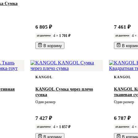
а Сумка
6 805 ₽
7 461 ₽
4 ×
1 701 ₽
4 ×
В корзину
В корзи
KANGOL
KANGOL
тивная
KANGOL Сумка через плечо
KANGOL Кв
сумка
тканевая с
Один размер
Один размер
7 427 ₽
6 787 ₽
4 ×
1 857 ₽
4 ×
В корзину
В корзи