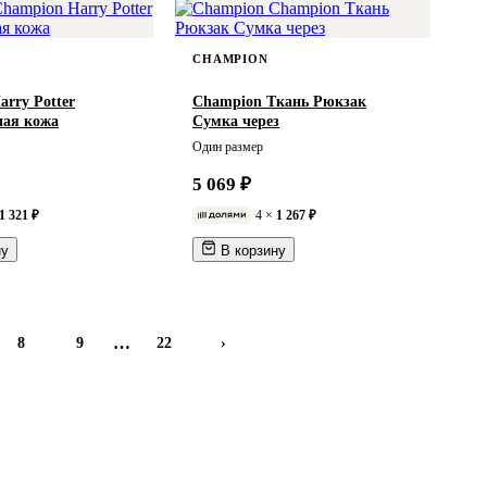
CHAMPION
rry Potter
Champion Ткань Рюкзак
ная кожа
Сумка через
Один размер
5 069 ₽
1 321 ₽
4 ×
1 267 ₽
ну
В корзину
…
8
9
22
›