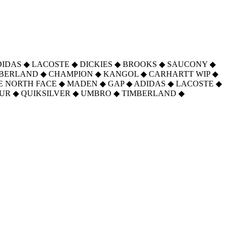
DIDAS
◆
LACOSTE
◆
DICKIES
◆
BROOKS
◆
SAUCONY
◆
MBERLAND
◆
CHAMPION
◆
KANGOL
◆
CARHARTT WIP
◆
E NORTH FACE
◆
MADEN
◆
GAP
◆
ADIDAS
◆
LACOSTE
◆
UR
◆
QUIKSILVER
◆
UMBRO
◆
TIMBERLAND
◆