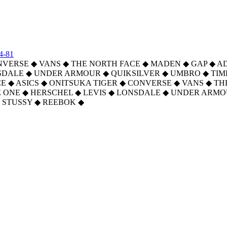
4-81
NVERSE
◆
VANS
◆
THE NORTH FACE
◆
MADEN
◆
GAP
◆
A
SDALE
◆
UNDER ARMOUR
◆
QUIKSILVER
◆
UMBRO
◆
TI
CE
◆
ASICS
◆
ONITSUKA TIGER
◆
CONVERSE
◆
VANS
◆
TH
 ONE
◆
HERSCHEL
◆
LEVIS
◆
LONSDALE
◆
UNDER ARMO
STUSSY
◆
REEBOK
◆