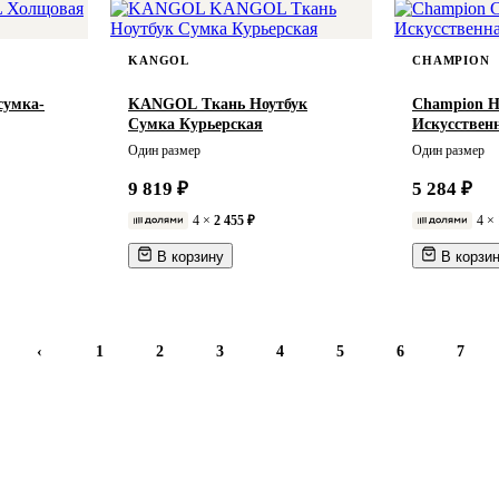
KANGOL
CHAMPION
умка-
KANGOL Ткань Ноутбук
Champion Ha
Сумка Курьерская
Искусствен
Один размер
Один размер
9 819 ₽
5 284 ₽
4 ×
2 455 ₽
4 ×
В корзину
В корзи
‹
1
2
3
4
5
6
7