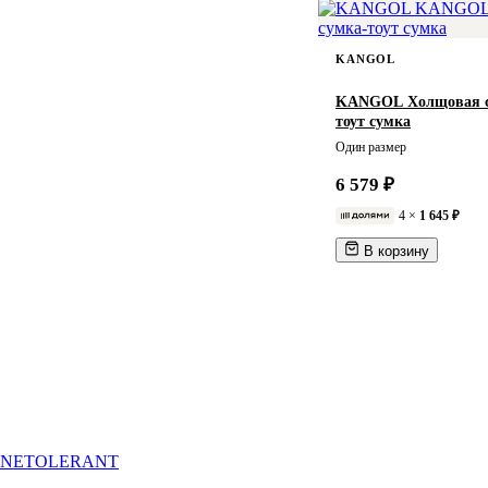
Д23*Ш8*В19см
Д23*Ш9*В18см
KANGOL
Д23,5*Ш4*В17см
KANGOL Холщовая с
Д24*Ш13,5*В30см
тоут сумка
Д24*Ш15*В37,5см
Один размер
Д24*Ш8*В16,5см
6 579 ₽
Д25*Ш10*В16см
4 ×
1 645 ₽
Д25*Ш11*В22,5см
В корзину
Д25*Ш11,5*В24см
Д25*Ш12,5*В41,5см
Д25*Ш13,5*В44см
Д25*Ш14*В47см
Д25,4*Ш10,92*В44,5 см
Д25,5*Ш14*В14см
Д25,5*Ш15*В42см
NETOLERANT
Д26*В20,3см