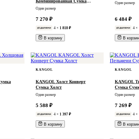
Комбинированная Сумка
Один размер
Сумка-тоут
Один размер
7 270 ₽
6 484 ₽
4 ×
1 818 ₽
4 ×
В корзину
В корзи
KANGOL
KANGOL
сумка
KANGOL Холст Конверт
KANGOL Тк
Сумка Холст
Сумка Сум
Один размер
Один размер
5 588 ₽
7 269 ₽
4 ×
1 397 ₽
4 ×
В корзину
В корзи