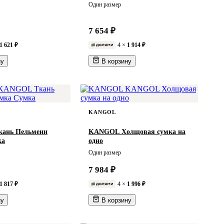
Один размер
7 654 ₽
1 621 ₽
4 ×
1 914 ₽
ну
В корзину
KANGOL
ань Пельмени
KANGOL Холщовая сумка на
ка
одно
Один размер
7 984 ₽
1 817 ₽
4 ×
1 996 ₽
ну
В корзину