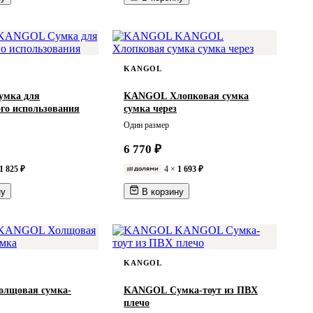
KANGOL
мка для
KANGOL Хлопковая сумка
ого использования
сумка через
Один размер
6 770 ₽
1 825 ₽
4 ×
1 693 ₽
ну
В корзину
KANGOL
лщовая сумка-
KANGOL Сумка-тоут из ПВХ
плечо