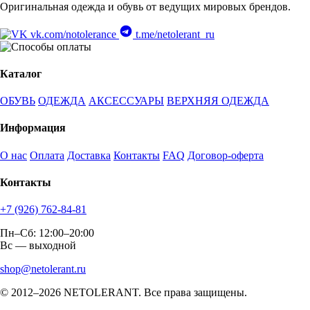
Оригинальная одежда и обувь от ведущих мировых брендов.
Д26*Ш10*В23см
Д26*Ш13*В46см
vk.com/notolerance
t.me/netolerant_ru
Д26*Ш15*В38см
Д26*Ш15*В47см
Каталог
Д26*Ш2*В19см
ОБУВЬ
ОДЕЖДА
АКСЕССУАРЫ
ВЕРХНЯЯ ОДЕЖДА
Д26*Ш2,5*В22см
Информация
Д26*Ш6,5*В20см
Д26,4*Ш6,1*В13см
О нас
Оплата
Доставка
Контакты
FAQ
Договор-оферта
Д26,5*Ш10*В17см
Контакты
Д26,5*Ш11*В20см
Д26,5*Ш12*В36см
+7 (926) 762-84-81
Д26,5*Ш13*В38см
Пн–Сб: 12:00–20:00
Вс — выходной
Д26,5*Ш3*В19,5 см
Д26,5*Ш7*В14см
shop@netolerant.ru
Д26,5*Ш9*В18,5 см
© 2012–2026 NETOLERANT. Все права защищены.
Д26,5*Ш9*В23см