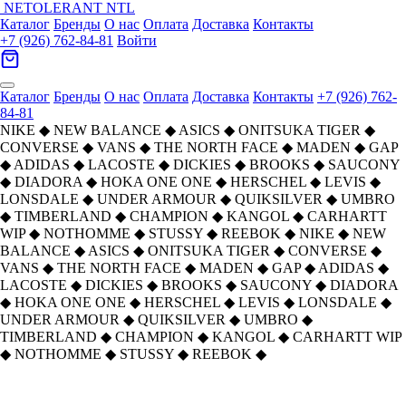
NETOLERANT
NTL
Каталог
Бренды
О нас
Оплата
Доставка
Контакты
+7 (926) 762-84-81
Войти
Каталог
Бренды
О нас
Оплата
Доставка
Контакты
+7 (926) 762-
84-81
NIKE
◆
NEW BALANCE
◆
ASICS
◆
ONITSUKA TIGER
◆
CONVERSE
◆
VANS
◆
THE NORTH FACE
◆
MADEN
◆
GAP
◆
ADIDAS
◆
LACOSTE
◆
DICKIES
◆
BROOKS
◆
SAUCONY
◆
DIADORA
◆
HOKA ONE ONE
◆
HERSCHEL
◆
LEVIS
◆
LONSDALE
◆
UNDER ARMOUR
◆
QUIKSILVER
◆
UMBRO
◆
TIMBERLAND
◆
CHAMPION
◆
KANGOL
◆
CARHARTT
WIP
◆
NOTHOMME
◆
STUSSY
◆
REEBOK
◆
NIKE
◆
NEW
BALANCE
◆
ASICS
◆
ONITSUKA TIGER
◆
CONVERSE
◆
VANS
◆
THE NORTH FACE
◆
MADEN
◆
GAP
◆
ADIDAS
◆
LACOSTE
◆
DICKIES
◆
BROOKS
◆
SAUCONY
◆
DIADORA
◆
HOKA ONE ONE
◆
HERSCHEL
◆
LEVIS
◆
LONSDALE
◆
UNDER ARMOUR
◆
QUIKSILVER
◆
UMBRO
◆
TIMBERLAND
◆
CHAMPION
◆
KANGOL
◆
CARHARTT WIP
◆
NOTHOMME
◆
STUSSY
◆
REEBOK
◆