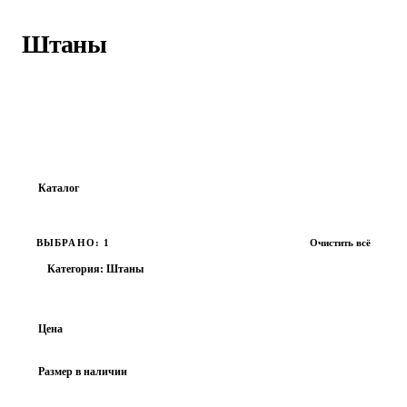
Главная
›
Каталог
›
Штаны
Штаны
Найдено:
66
товаров · Страница
1
из
3
Каталог
Все товары
ВЫБРАНО: 1
Очистить всё
ОБУВЬ
Категория: Штаны
ОДЕЖДА
Джинсы
Цена
Поло
Рубашки
Размер в наличии
Свитеры