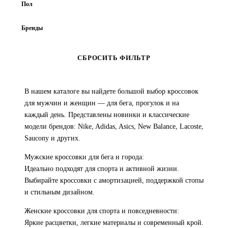
35
35,5
36
36,5
37,5
Пол
АКСЕССУАРЫ
38
38,5
39
40
40,5
Женский
Мужской
Унисекс
ВЕРХНЯЯ ОДЕЖДА
Бренды
41
42
42,5
43
44
Adidas
ASICS
Brooks
Converse
Diadora
44,5
45
45,5
46
47
СБРОСИТЬ ФИЛЬТР
Dickies
HOKA ONE ONE
LACOSTE
47,5
48
48,5
49,5
LONSDALE
New Balance
NIKE
Saucony
В нашем каталоге вы найдете большой выбор кроссовок
для мужчин и женщин — для бега, прогулок и на
каждый день. Представлены новинки и классические
модели брендов: Nike, Adidas, Asics, New Balance, Lacoste,
Saucony и других.
Мужские кроссовки для бега и города:
Идеально подходят для спорта и активной жизни.
Выбирайте кроссовки с амортизацией, поддержкой стопы
и стильным дизайном.
Женские кроссовки для спорта и повседневности:
Яркие расцветки, легкие материалы и современный крой.