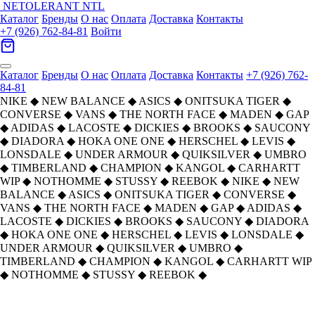
NETOLERANT
NTL
Каталог
Бренды
О нас
Оплата
Доставка
Контакты
+7 (926) 762-84-81
Войти
Каталог
Бренды
О нас
Оплата
Доставка
Контакты
+7 (926) 762-
84-81
NIKE
◆
NEW BALANCE
◆
ASICS
◆
ONITSUKA TIGER
◆
CONVERSE
◆
VANS
◆
THE NORTH FACE
◆
MADEN
◆
GAP
◆
ADIDAS
◆
LACOSTE
◆
DICKIES
◆
BROOKS
◆
SAUCONY
◆
DIADORA
◆
HOKA ONE ONE
◆
HERSCHEL
◆
LEVIS
◆
LONSDALE
◆
UNDER ARMOUR
◆
QUIKSILVER
◆
UMBRO
◆
TIMBERLAND
◆
CHAMPION
◆
KANGOL
◆
CARHARTT
WIP
◆
NOTHOMME
◆
STUSSY
◆
REEBOK
◆
NIKE
◆
NEW
BALANCE
◆
ASICS
◆
ONITSUKA TIGER
◆
CONVERSE
◆
VANS
◆
THE NORTH FACE
◆
MADEN
◆
GAP
◆
ADIDAS
◆
LACOSTE
◆
DICKIES
◆
BROOKS
◆
SAUCONY
◆
DIADORA
◆
HOKA ONE ONE
◆
HERSCHEL
◆
LEVIS
◆
LONSDALE
◆
UNDER ARMOUR
◆
QUIKSILVER
◆
UMBRO
◆
TIMBERLAND
◆
CHAMPION
◆
KANGOL
◆
CARHARTT WIP
◆
NOTHOMME
◆
STUSSY
◆
REEBOK
◆