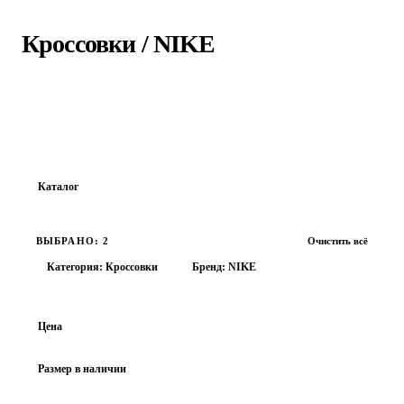
Главная
›
Каталог
›
Кроссовки
›
NIKE
Кроссовки
/
NIKE
Найдено:
412
товаров · Страница
1
из
18
Каталог
Все товары
ВЫБРАНО: 2
Очистить всё
ОБУВЬ
Категория: Кроссовки
Бренд: NIKE
Ботинки
Кеды
Цена
Кроссовки
Топсайдеры
Размер в наличии
ОДЕЖДА