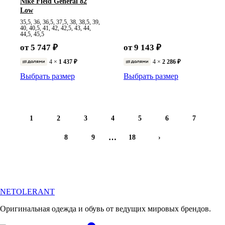
Nike Field General 82
Low
35,5, 36, 36,5, 37,5, 38, 38,5, 39,
40, 40,5, 41, 42, 42,5, 43, 44,
44,5, 45,5
от 5 747 ₽
от 9 143 ₽
4 ×
1 437 ₽
4 ×
2 286 ₽
Выбрать размер
Выбрать размер
1
2
3
4
5
6
7
…
8
9
18
›
NETOLERANT
Оригинальная одежда и обувь от ведущих мировых брендов.