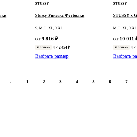
STUSSY
STUSSY
лки
Stussy Унисекс Футболки
STUSSY x 
S, M, L, XL, XXL
M, L, XL, XXL
от 9 816 ₽
от 10 011 
4 ×
2 454 ₽
4 ×
Выбрать размер
Выбрать ра
‹
1
2
3
4
5
6
7