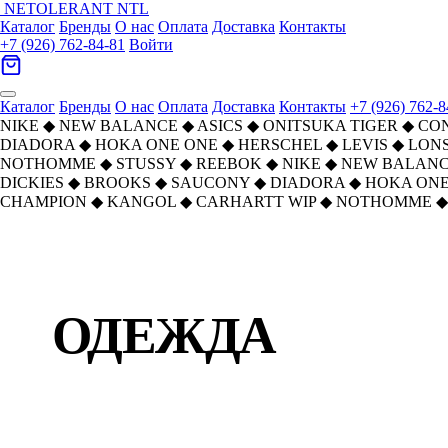
NETOLERANT
NTL
Каталог
Бренды
О нас
Оплата
Доставка
Контакты
+7 (926) 762-84-81
Войти
Каталог
Бренды
О нас
Оплата
Доставка
Контакты
+7 (926) 762-8
NIKE
◆
NEW BALANCE
◆
ASICS
◆
ONITSUKA TIGER
◆
CO
DIADORA
◆
HOKA ONE ONE
◆
HERSCHEL
◆
LEVIS
◆
LON
NOTHOMME
◆
STUSSY
◆
REEBOK
◆
NIKE
◆
NEW BALAN
DICKIES
◆
BROOKS
◆
SAUCONY
◆
DIADORA
◆
HOKA ONE
CHAMPION
◆
KANGOL
◆
CARHARTT WIP
◆
NOTHOMME
◆
Главная
›
Каталог
›
ОДЕЖДА
ОДЕЖДА
Найдено:
1151
товаров · Страница
6
из
48