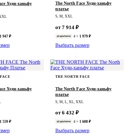
The North Face Худи-ханьфу
ace Худи-ханьфу
платье
S, M, XXL
XXXL
от 7 914 ₽
1 947 ₽
4 ×
1 979 ₽
змер
Выбрать размер
 FACE
THE NORTH FACE
ace Худи-ханьфу
The North Face Худи-ханьфу
платье
L
S, M, L, XL, XXL
от 6 432 ₽
1 559 ₽
4 ×
1 608 ₽
змер
Выбрать размер