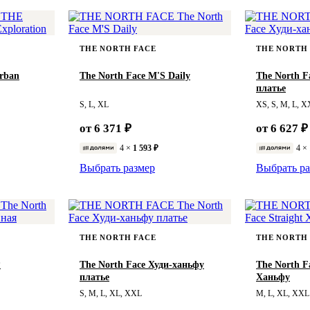
THE NORTH FACE
THE NORTH
rban
The North Face M'S Daily
The North F
платье
S, L, XL
XS, S, M, L, 
от 6 371 ₽
от 6 627 ₽
4 ×
1 593 ₽
4 ×
Выбрать размер
Выбрать ра
THE NORTH FACE
THE NORTH
P
The North Face Худи-ханьфу
The North Fa
платье
Ханьфу
S, M, L, XL, XXL
M, L, XL, XXL