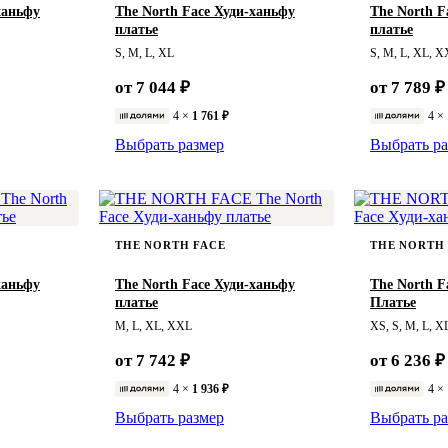
ханьфу
The North Face Худи-ханьфу
The North F
платье
платье
S, M, L, XL
S, M, L, XL, 
от 7 044 ₽
от 7 789 ₽
4 ×
1 761 ₽
4 ×
Выбрать размер
Выбрать ра
THE NORTH FACE
THE NORTH
ханьфу
The North Face Худи-ханьфу
The North F
платье
Платье
M, L, XL, XXL
XS, S, M, L, X
от 7 742 ₽
от 6 236 ₽
4 ×
1 936 ₽
4 ×
Выбрать размер
Выбрать ра