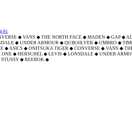
4-81
NVERSE
◆
VANS
◆
THE NORTH FACE
◆
MADEN
◆
GAP
◆
A
SDALE
◆
UNDER ARMOUR
◆
QUIKSILVER
◆
UMBRO
◆
TI
CE
◆
ASICS
◆
ONITSUKA TIGER
◆
CONVERSE
◆
VANS
◆
TH
 ONE
◆
HERSCHEL
◆
LEVIS
◆
LONSDALE
◆
UNDER ARMO
STUSSY
◆
REEBOK
◆