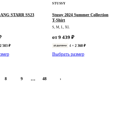
STUSSY
GANG STARR SS23
Stussy 2024 Summer Collection
T-Shirt
S, M, L, XL
₽
от 9 439 ₽
2 503 ₽
4 ×
2 360 ₽
змер
Выбрать размер
…
8
9
48
›