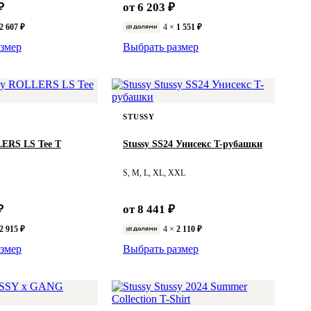
₽
от 6 203 ₽
2 607 ₽
4 ×
1 551 ₽
змер
Выбрать размер
STUSSY
LERS LS Tee T
Stussy SS24 Унисекс T-рубашки
S, M, L, XL, XXL
₽
от 8 441 ₽
2 915 ₽
4 ×
2 110 ₽
змер
Выбрать размер