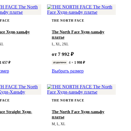
 FACE
THE NORTH FACE
ace Худи-ханьфу
The North Face Худи-ханьфу
платье
XXL
L, XL, 2XL
от 7 992 ₽
1 657 ₽
4 ×
1 998 ₽
змер
Выбрать размер
 FACE
THE NORTH FACE
ce Straight Худи-
The North Face Худи-ханьфу
платье
M, L, XL