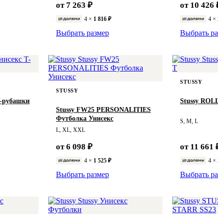
от 7 263 ₽
от 10 426 
4 ×
1 816 ₽
4 ×
Выбрать размер
Выбрать ра
STUSSY
STUSSY
T-рубашки
Stussy ROL
Stussy FW25 PERSONALITIES
Футболка Унисекс
S, M, L
L, XL, XXL
от 6 098 ₽
от 11 661 
4 ×
1 525 ₽
4 ×
Выбрать размер
Выбрать ра