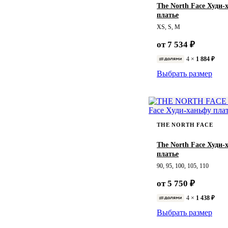
LONSDALE
MADEN
31
32
33
The North Face Худи-
ВЕРХНЯЯ ОДЕЖДА
платье
NOTHOMME
Quiksilver
34
35
36
XS, S, M
Stussy
38
40
46
от 7 534 ₽
THE NORTH FACE
48
50
52
Timberland
Umbro
4 ×
1 884 ₽
Выбрать размер
54
56
58
60
66
85
90
95
100
THE NORTH FACE
105
110
120
The North Face Худи-
130
140
150
платье
90, 95, 100, 105, 110
160
от 5 750 ₽
4 ×
1 438 ₽
Выбрать размер