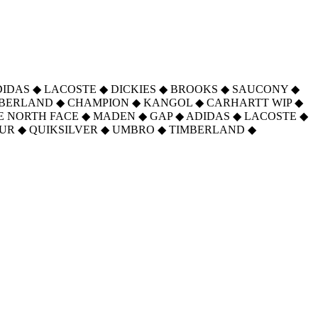
DIDAS
◆
LACOSTE
◆
DICKIES
◆
BROOKS
◆
SAUCONY
◆
MBERLAND
◆
CHAMPION
◆
KANGOL
◆
CARHARTT WIP
◆
E NORTH FACE
◆
MADEN
◆
GAP
◆
ADIDAS
◆
LACOSTE
◆
UR
◆
QUIKSILVER
◆
UMBRO
◆
TIMBERLAND
◆