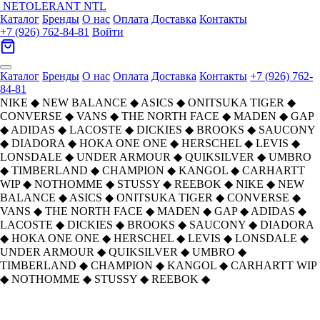
NETOLERANT
NTL
Каталог
Бренды
О нас
Оплата
Доставка
Контакты
+7 (926) 762-84-81
Войти
Каталог
Бренды
О нас
Оплата
Доставка
Контакты
+7 (926) 762-
84-81
NIKE
◆
NEW BALANCE
◆
ASICS
◆
ONITSUKA TIGER
◆
CONVERSE
◆
VANS
◆
THE NORTH FACE
◆
MADEN
◆
GAP
◆
ADIDAS
◆
LACOSTE
◆
DICKIES
◆
BROOKS
◆
SAUCONY
◆
DIADORA
◆
HOKA ONE ONE
◆
HERSCHEL
◆
LEVIS
◆
LONSDALE
◆
UNDER ARMOUR
◆
QUIKSILVER
◆
UMBRO
◆
TIMBERLAND
◆
CHAMPION
◆
KANGOL
◆
CARHARTT
WIP
◆
NOTHOMME
◆
STUSSY
◆
REEBOK
◆
NIKE
◆
NEW
BALANCE
◆
ASICS
◆
ONITSUKA TIGER
◆
CONVERSE
◆
VANS
◆
THE NORTH FACE
◆
MADEN
◆
GAP
◆
ADIDAS
◆
LACOSTE
◆
DICKIES
◆
BROOKS
◆
SAUCONY
◆
DIADORA
◆
HOKA ONE ONE
◆
HERSCHEL
◆
LEVIS
◆
LONSDALE
◆
UNDER ARMOUR
◆
QUIKSILVER
◆
UMBRO
◆
TIMBERLAND
◆
CHAMPION
◆
KANGOL
◆
CARHARTT WIP
◆
NOTHOMME
◆
STUSSY
◆
REEBOK
◆
Главная
›
ОБУВЬ
›
Кроссовки
›
NIKE
›
Nike Air Force 1 Дышащие