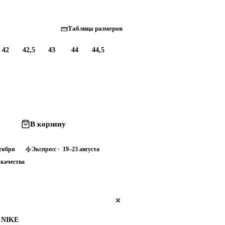
Таблица размеров
42
42,5
43
44
44,5
В корзину
нтября
Экспресс · 19–23 августа
 качества
NIKE