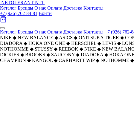
NETOLERANT
NTL
Каталог
Бренды
О нас
Оплата
Доставка
Контакты
+7 (926) 762-84-81
Войти
Каталог
Бренды
О нас
Оплата
Доставка
Контакты
+7 (926) 762-8
NIKE
◆
NEW BALANCE
◆
ASICS
◆
ONITSUKA TIGER
◆
CO
DIADORA
◆
HOKA ONE ONE
◆
HERSCHEL
◆
LEVIS
◆
LON
NOTHOMME
◆
STUSSY
◆
REEBOK
◆
NIKE
◆
NEW BALAN
DICKIES
◆
BROOKS
◆
SAUCONY
◆
DIADORA
◆
HOKA ONE
CHAMPION
◆
KANGOL
◆
CARHARTT WIP
◆
NOTHOMME
◆
Главная
›
ОБУВЬ
›
Кроссовки
›
NIKE
›
Nike Air Zoom Spiridon Cage