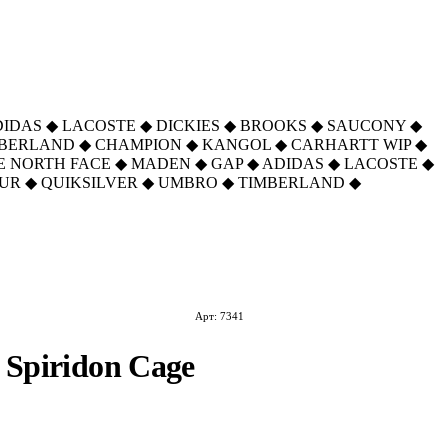
DIDAS
◆
LACOSTE
◆
DICKIES
◆
BROOKS
◆
SAUCONY
◆
MBERLAND
◆
CHAMPION
◆
KANGOL
◆
CARHARTT WIP
◆
E NORTH FACE
◆
MADEN
◆
GAP
◆
ADIDAS
◆
LACOSTE
◆
UR
◆
QUIKSILVER
◆
UMBRO
◆
TIMBERLAND
◆
Арт: 7341
 Spiridon Cage