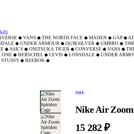
4-81
NVERSE
◆
VANS
◆
THE NORTH FACE
◆
MADEN
◆
GAP
◆
A
SDALE
◆
UNDER ARMOUR
◆
QUIKSILVER
◆
UMBRO
◆
TI
CE
◆
ASICS
◆
ONITSUKA TIGER
◆
CONVERSE
◆
VANS
◆
TH
 ONE
◆
HERSCHEL
◆
LEVIS
◆
LONSDALE
◆
UNDER ARMO
STUSSY
◆
REEBOK
◆
NIKE
Nike Air Zoom
15 282 ₽