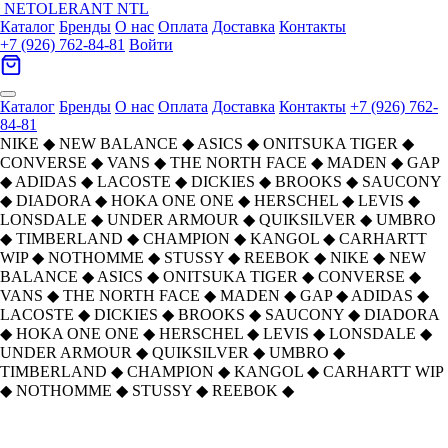
NETOLERANT
NTL
Каталог
Бренды
О нас
Оплата
Доставка
Контакты
+7 (926) 762-84-81
Войти
Каталог
Бренды
О нас
Оплата
Доставка
Контакты
+7 (926) 762-
84-81
NIKE
◆
NEW BALANCE
◆
ASICS
◆
ONITSUKA TIGER
◆
CONVERSE
◆
VANS
◆
THE NORTH FACE
◆
MADEN
◆
GAP
◆
ADIDAS
◆
LACOSTE
◆
DICKIES
◆
BROOKS
◆
SAUCONY
◆
DIADORA
◆
HOKA ONE ONE
◆
HERSCHEL
◆
LEVIS
◆
LONSDALE
◆
UNDER ARMOUR
◆
QUIKSILVER
◆
UMBRO
◆
TIMBERLAND
◆
CHAMPION
◆
KANGOL
◆
CARHARTT
WIP
◆
NOTHOMME
◆
STUSSY
◆
REEBOK
◆
NIKE
◆
NEW
BALANCE
◆
ASICS
◆
ONITSUKA TIGER
◆
CONVERSE
◆
VANS
◆
THE NORTH FACE
◆
MADEN
◆
GAP
◆
ADIDAS
◆
LACOSTE
◆
DICKIES
◆
BROOKS
◆
SAUCONY
◆
DIADORA
◆
HOKA ONE ONE
◆
HERSCHEL
◆
LEVIS
◆
LONSDALE
◆
UNDER ARMOUR
◆
QUIKSILVER
◆
UMBRO
◆
TIMBERLAND
◆
CHAMPION
◆
KANGOL
◆
CARHARTT WIP
◆
NOTHOMME
◆
STUSSY
◆
REEBOK
◆
Главная
›
ОБУВЬ
›
Кроссовки
›
NIKE
›
Nike Dunk Low Top Скейтборд