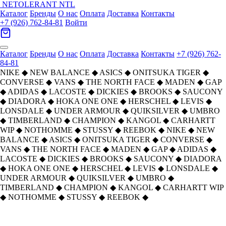
NETOLERANT
NTL
Каталог
Бренды
О нас
Оплата
Доставка
Контакты
+7 (926) 762-84-81
Войти
Каталог
Бренды
О нас
Оплата
Доставка
Контакты
+7 (926) 762-
84-81
NIKE
◆
NEW BALANCE
◆
ASICS
◆
ONITSUKA TIGER
◆
CONVERSE
◆
VANS
◆
THE NORTH FACE
◆
MADEN
◆
GAP
◆
ADIDAS
◆
LACOSTE
◆
DICKIES
◆
BROOKS
◆
SAUCONY
◆
DIADORA
◆
HOKA ONE ONE
◆
HERSCHEL
◆
LEVIS
◆
LONSDALE
◆
UNDER ARMOUR
◆
QUIKSILVER
◆
UMBRO
◆
TIMBERLAND
◆
CHAMPION
◆
KANGOL
◆
CARHARTT
WIP
◆
NOTHOMME
◆
STUSSY
◆
REEBOK
◆
NIKE
◆
NEW
BALANCE
◆
ASICS
◆
ONITSUKA TIGER
◆
CONVERSE
◆
VANS
◆
THE NORTH FACE
◆
MADEN
◆
GAP
◆
ADIDAS
◆
LACOSTE
◆
DICKIES
◆
BROOKS
◆
SAUCONY
◆
DIADORA
◆
HOKA ONE ONE
◆
HERSCHEL
◆
LEVIS
◆
LONSDALE
◆
UNDER ARMOUR
◆
QUIKSILVER
◆
UMBRO
◆
TIMBERLAND
◆
CHAMPION
◆
KANGOL
◆
CARHARTT WIP
◆
NOTHOMME
◆
STUSSY
◆
REEBOK
◆
Главная
›
ОБУВЬ
›
Кроссовки
›
NIKE
›
Nike Metcon 10 Дышащие Кроссовки